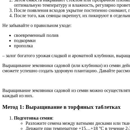
оптимальную температуру и влажность, регулярно провет
После появления всходов укрытие постепенно снимают, 
После того, как сеянцы окрепнут, их пикируют в отдель
Не забывайте о правильном уходе:
своевременный полив
подкормки
прополка
– залог богатого урожая сладкой и ароматной клубники, выра
Выращивание земляники садовой (или клубники) из семян дейс
сможете успешно создать здоровую плантацию. Давайте рассм
Выращивание земляники садовой из семян можно осуществлять 
каждый из них.
Метод 1: Выращивание в торфяных таблетках
Подготовка семян
:
Разложите семена между ватными дисками или ткан
Держите при температуре +15…+18 °C в течение 2-3