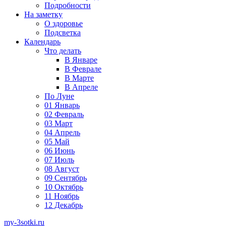
Подробности
На заметку
О здоровье
Подсветка
Календарь
Что делать
В Январе
В Феврале
В Марте
В Апреле
По Луне
01 Январь
02 Февраль
03 Март
04 Апрель
05 Май
06 Июнь
07 Июль
08 Август
09 Сентябрь
10 Октябрь
11 Ноябрь
12 Декабрь
my-3sotki.ru