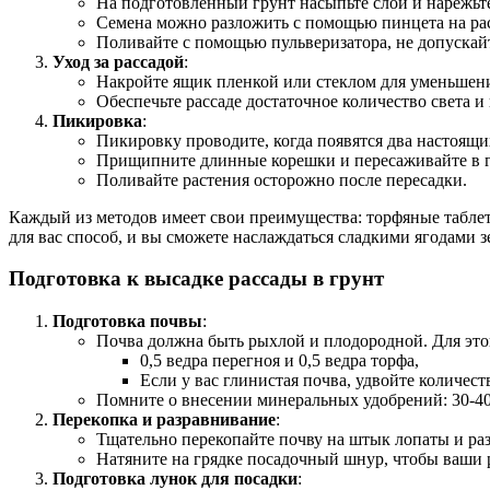
На подготовленный грунт насыпьте слой и нарежьте
Семена можно разложить с помощью пинцета на расс
Поливайте с помощью пульверизатора, не допускай
Уход за рассадой
:
Накройте ящик пленкой или стеклом для уменьшени
Обеспечьте рассаде достаточное количество света и
Пикировка
:
Пикировку проводите, когда появятся два настоящи
Прищипните длинные корешки и пересаживайте в го
Поливайте растения осторожно после пересадки.
Каждый из методов имеет свои преимущества: торфяные таблет
для вас способ, и вы сможете наслаждаться сладкими ягодами 
Подготовка к высадке рассады в грунт
Подготовка почвы
:
Почва должна быть рыхлой и плодородной. Для этог
0,5 ведра перегноя и 0,5 ведра торфа,
Если у вас глинистая почва, удвойте количеств
Помните о внесении минеральных удобрений: 30-40 
Перекопка и разравнивание
:
Тщательно перекопайте почву на штык лопаты и разр
Натяните на грядке посадочный шнур, чтобы ваши 
Подготовка лунок для посадки
: