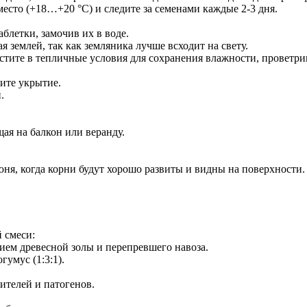
место (+18…+20 °C) и следите за семенами каждые 2-3 дня.
блетки, замочив их в воде.
я землей, так как земляника лучше всходит на свету.
тите в тепличные условия для сохранения влажности, проветрив
ите укрытие.
.
щая на балкон или веранду.
ня, когда корни будут хорошо развиты и видны на поверхности.
 смеси:
ением древесной золы и перепревшего навоза.
умус (1:3:1).
ителей и патогенов.