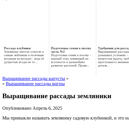
Рассада клубники
Подготовка семян к посеву
Удобрения для расс
Землянику многие относят к
часть №2
Выращивание рассады
самым любимым и полезным
Подготовка семян к посеву –
домашних условиях –
ягодным культурам - ведь её
важный этап, влияющий на
непростая задача, тр
душистые ягоды не то...
всхожесть и дальнейшее
пристального внимани
развитие растений. Прави...
деталя...
Выращивание рассады капусты
»
«
Выращивание рассады вигны
Выращивание рассады земляники
Опубликовано
Апрель 6, 2025
Мы привыкли называть землянику садовую клубникой, и это на