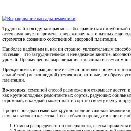
Трудно найти ягоду, которая могла бы сравниться с клубникой
оттенками вкуса и аромата, завораживает как опытных садово
стремятся к созданию собственной, здоровой плантации.
Наиболее надёжным и, как ни странно, увлекательным способо
из семян – это затруднительное и ненадежное занятие, абсолю
урожай. Преимущества выращивания земляники из семян мног
Прежде всего
, выращивание из семян позволяет получить знач
альпийской (мелкоплодной) земляники, которые, не образуя ус
плантации.
Во-вторых
, семенной способ размножения открывает доступ 
как крупноплодных ремонтантных сортов, радующих обильным 
огромный, и каждый сможет найти сорт по своему вкусу и пре
Процесс посадки семян как крупноплодной садовой земляники
семена высокого качества. Посев обычно проводят в ящики с л
Семена распределяют по поверхности, слегка прижимая их
Затем емкость накрывают стеклом или прозрачной пленко