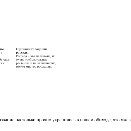
ады
Признаки голодания
 в
рассады
Рассада – это маленькие, но
ебующая
очень требовательные
я к
растения, и их внешний вид
может многое рассказать ...
звание настолько прочно укрепилось в нашем обиходе, что уже 