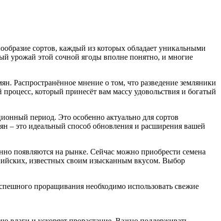
знообразие сортов, каждый из которых обладает уникальными
ый урожай этой сочной ягоды вполне понятно, и многие
ян. Распространённое мнение о том, что разведение земляники
й процесс, который принесёт вам массу удовольствия и богатый
ационный период. Это особенно актуально для сортов
мян – это идеальный способ обновления и расширения вашей
янно появляются на рынке. Сейчас можно приобрести семена
пийских, известных своим изысканным вкусом. Выбор
 успешного проращивания необходимо использовать свежие
ию влаги и ускоряет прорастание. Важно поддерживать