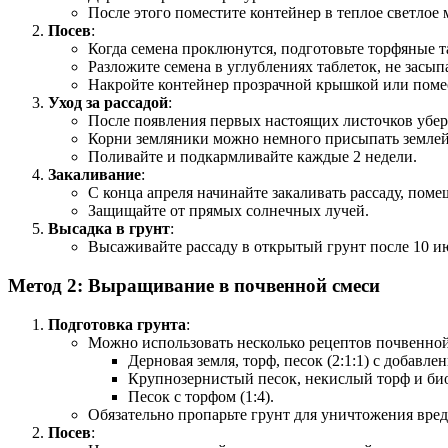
После этого поместите контейнер в теплое светлое 
Посев
:
Когда семена проклюнутся, подготовьте торфяные та
Разложите семена в углублениях таблеток, не засыпа
Накройте контейнер прозрачной крышкой или помес
Уход за рассадой
:
После появления первых настоящих листочков убер
Корни земляники можно немного присыпать землей
Поливайте и подкармливайте каждые 2 недели.
Закаливание
:
С конца апреля начинайте закаливать рассаду, поме
Защищайте от прямых солнечных лучей.
Высадка в грунт
:
Высаживайте рассаду в открытый грунт после 10 ию
Метод 2: Выращивание в почвенной смеси
Подготовка грунта
:
Можно использовать несколько рецептов почвенной
Дерновая земля, торф, песок (2:1:1) с добавл
Крупнозернистый песок, некислый торф и биог
Песок с торфом (1:4).
Обязательно пропарьте грунт для уничтожения вред
Посев
: