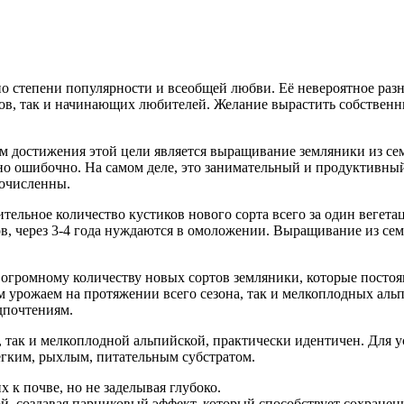
 по степени популярности и всеобщей любви. Её невероятное ра
дов, так и начинающих любителей. Желание вырастить собственн
м достижения этой цели является выращивание земляники из сем
тно ошибочно. На самом деле, это занимательный и продуктивны
очисленны.
ительное количество кустиков нового сорта всего за один вегет
ов, через 3-4 года нуждаются в омоложении. Выращивание из се
к огромному количеству новых сортов земляники, которые посто
урожаем на протяжении всего сезона, так и мелкоплодных аль
дпочтениям.
, так и мелкоплодной альпийской, практически идентичен. Для
ёгким, рыхлым, питательным субстратом.
 к почве, но не заделывая глубоко.
й, создавая парниковый эффект, который способствует сохранен