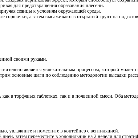
ривая для предотвращения образования плесени.
приучая сеянцы к условиям окружающей среды.
ные горшочки, а затем высаживают в открытый грунт на подготов
щенной своими руками.
твительно является увлекательным процессом, который может п
отрим основные шаги по соблюдению методологии высадки расса
как в торфяных таблетках, так и в почвенной смеси. Оба метод
ью, увлажните и поместите в контейнер с вентиляцией.
 дней, затем переместите в холодильник на 2 недели для страти