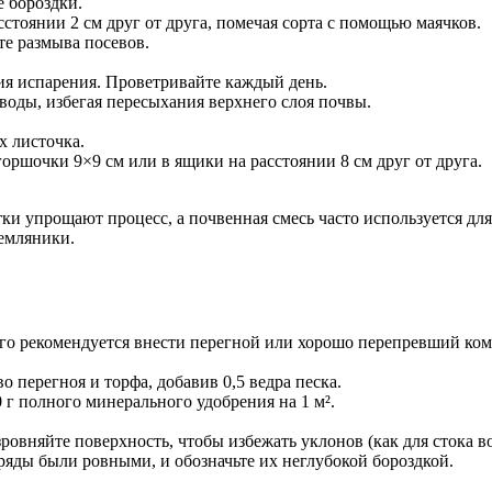
 бороздки.
тоянии 2 см друг от друга, помечая сорта с помощью маячков.
те размыва посевов.
я испарения. Проветривайте каждый день.
 воды, избегая пересыхания верхнего слоя почвы.
х листочка.
ршочки 9×9 см или в ящики на расстоянии 8 см друг от друга.
ки упрощают процесс, а почвенная смесь часто используется дл
земляники.
о рекомендуется внести перегной или хорошо перепревший комп
о перегноя и торфа, добавив 0,5 ведра песка.
г полного минерального удобрения на 1 м².
овняйте поверхность, чтобы избежать уклонов (как для стока вод
ряды были ровными, и обозначьте их неглубокой бороздкой.