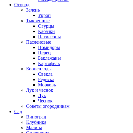
Огород
Зелень
Укроп
Тыквенные
Огурцы
Кабачки
Патиссоны
Пасленовые
Помидоры
Перец
Баклажаны
Картофель
Корнеплоды
Свекла
Редиска
Морковь
Лук и чеснок
Лук
Чеснок
Советы огородникам
Сад
Виноград
Клубника
Малина
Смородина