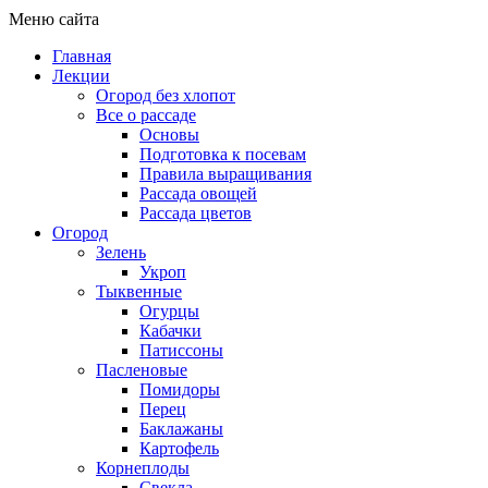
Меню сайта
Главная
Лекции
Огород без хлопот
Все о рассаде
Основы
Подготовка к посевам
Правила выращивания
Рассада овощей
Рассада цветов
Огород
Зелень
Укроп
Тыквенные
Огурцы
Кабачки
Патиссоны
Пасленовые
Помидоры
Перец
Баклажаны
Картофель
Корнеплоды
Свекла