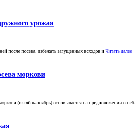
дружного урожая
дней после посева, избежать загущенных всходов и
Читать далее
осева моркови
моркови (октябрь-ноябрь) основывается на предположении о не
жая