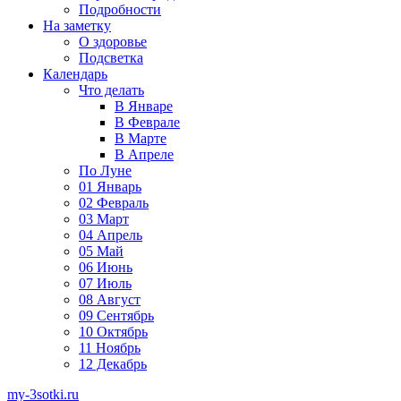
Подробности
На заметку
О здоровье
Подсветка
Календарь
Что делать
В Январе
В Феврале
В Марте
В Апреле
По Луне
01 Январь
02 Февраль
03 Март
04 Апрель
05 Май
06 Июнь
07 Июль
08 Август
09 Сентябрь
10 Октябрь
11 Ноябрь
12 Декабрь
my-3sotki.ru