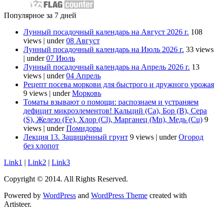
Популярное за 7 дней
Лунный посадочный календарь на Август 2026 г.
108
views
|
under
08 Август
Лунный посадочный календарь на Июль 2026 г.
33 views
|
under
07 Июль
Лунный посадочный календарь на Апрель 2026 г.
13
views
|
under
04 Апрель
Рецепт посева моркови для быстрого и дружного урожая
9 views
|
under
Морковь
Томаты взывают о помощи: распознаем и устраняем
дефицит микроэлементов! Кальций (Ca), Бор (B), Сера
(S), Железо (Fe), Хлор (Cl), Марганец (Mn), Медь (Cu)
9
views
|
under
Помидоры
Лекция 13. Защищённый грунт
9 views
|
under
Огород
без хлопот
Link1
|
Link2
|
Link3
Copyright © 2014. All Rights Reserved.
Powered by
WordPress
and
WordPress Theme
created with
Artisteer.