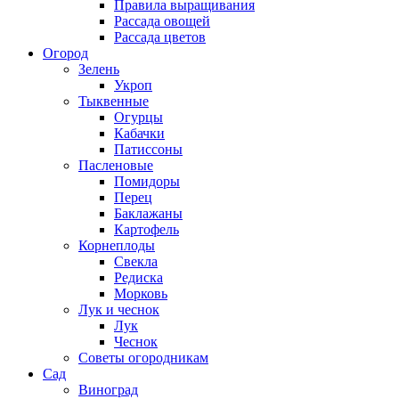
Правила выращивания
Рассада овощей
Рассада цветов
Огород
Зелень
Укроп
Тыквенные
Огурцы
Кабачки
Патиссоны
Пасленовые
Помидоры
Перец
Баклажаны
Картофель
Корнеплоды
Свекла
Редиска
Морковь
Лук и чеснок
Лук
Чеснок
Советы огородникам
Сад
Виноград