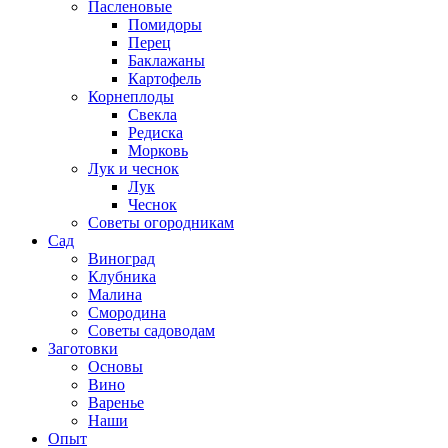
Пасленовые
Помидоры
Перец
Баклажаны
Картофель
Корнеплоды
Свекла
Редиска
Морковь
Лук и чеснок
Лук
Чеснок
Советы огородникам
Сад
Виноград
Клубника
Малина
Смородина
Советы садоводам
Заготовки
Основы
Вино
Варенье
Наши
Опыт