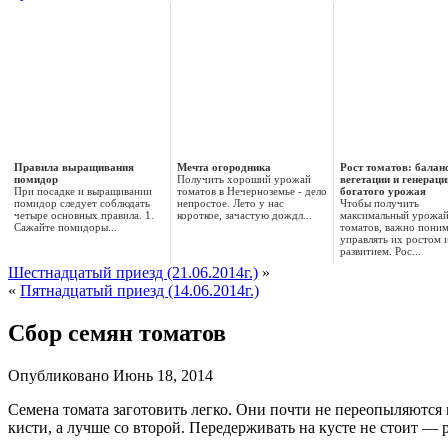
Правила выращивания
Мечта огородника
Рост томатов: балан
помидор
Получить хороший урожай
вегетации и генераци
При посадке и выращивании
томатов в Нечерноземье - дело
богатого урожая
помидор следует соблюдать
непростое. Лето у нас
Чтобы получить
четыре основных правила. 1.
короткое, зачастую дождл...
максимальный урожа
Сажайте помидоры...
томатов, важно поним
управлять их ростом 
развитием. Рос...
Шестнадцатый приезд (21.06.2014г.)
»
«
Пятнадцатый приезд (14.06.2014г.)
Сбор семян томатов
Опубликовано
Июнь 18, 2014
Семена томата заготовить легко. Они почти не переопыляются 
кисти, а лучше со второй.
Передерживать на кусте не стоит — р