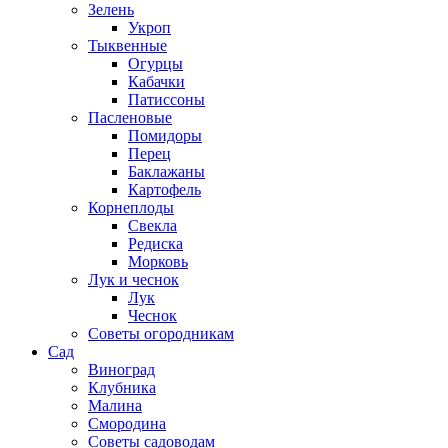
Зелень
Укроп
Тыквенные
Огурцы
Кабачки
Патиссоны
Пасленовые
Помидоры
Перец
Баклажаны
Картофель
Корнеплоды
Свекла
Редиска
Морковь
Лук и чеснок
Лук
Чеснок
Советы огородникам
Сад
Виноград
Клубника
Малина
Смородина
Советы садоводам