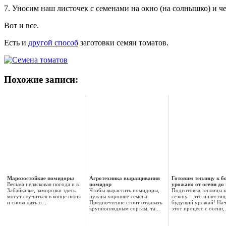
7. Уносим наш листочек с семенами на окно (на солнышко) и че
Вот и все.
Есть и
другой способ
заготовки семян томатов.
Похожие записи:
Марозостойкие помидоры
Агротехника выращивания
Готовим теплицу к б
Весьма неласковая погода и в
помидор
урожаю: от осени до
Забайкалье, заморозки здесь
Чтобы вырастить помидоры,
Подготовка теплицы 
могут случиться в конце июня
нужны хорошие семена.
сезону – это инвестиц
и снова дать о...
Предпочтение стоит отдавать
будущий урожай! На
крупноплодным сортам, та...
этот процесс с осени,.