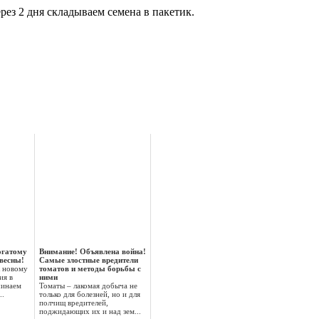
рез 2 дня складываем семена в пакетик.
огатому
Внимание! Объявлена война!
 весны!
Самые злостные вредители
к новому
томатов и методы борьбы с
ия в
ними
чинаем
Томаты – лакомая добыча не
..
только для болезней, но и для
полчищ вредителей,
поджидающих их и над зем...