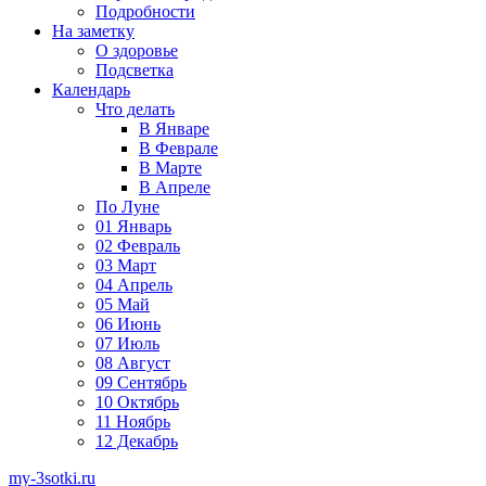
Подробности
На заметку
О здоровье
Подсветка
Календарь
Что делать
В Январе
В Феврале
В Марте
В Апреле
По Луне
01 Январь
02 Февраль
03 Март
04 Апрель
05 Май
06 Июнь
07 Июль
08 Август
09 Сентябрь
10 Октябрь
11 Ноябрь
12 Декабрь
my-3sotki.ru