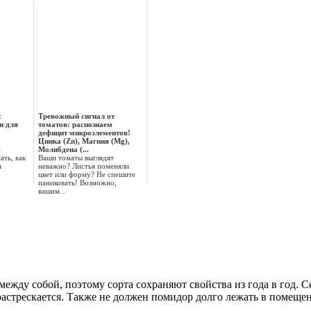
с
Тревожный сигнал от
и для
томатов: распознаем
дефицит микроэлементов!
Цинка (Zn), Магния (Mg),
й
Молибдена (...
ать, как
Ваши томаты выглядят
и
неважно? Листья поменяли
цвет или форму? Не спешите
паниковать! Возможно,
вашим...
между собой, поэтому сорта сохраняют свойства из года в год. 
астрескается. Также не должен помидор долго лежать в помеще