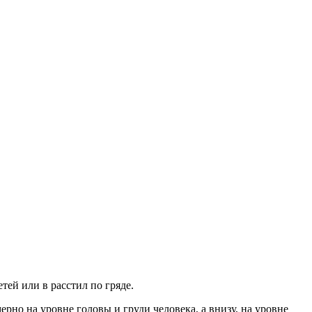
ей или в расстил по гряде.
ерно на уровне головы и груди человека, а внизу, на уровне