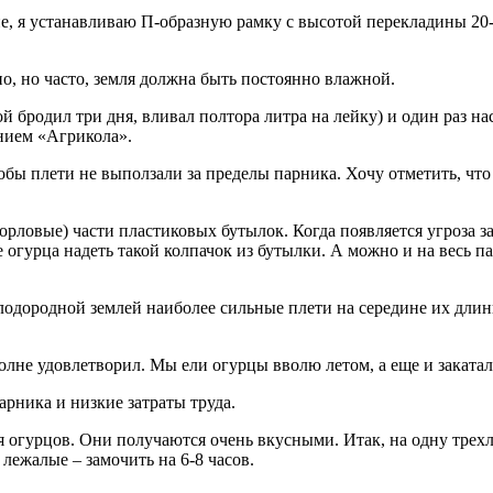
ине, я устанавливаю П-образную рамку с высотой перекладины 2
о, но часто, земля должна быть постоянно влажной.
й бродил три дня, вливал полтора литра на лейку) и один раз н
ением «Агрикола».
тобы плети не выползали за пределы парника. Хочу отметить, чт
горловые) части пластиковых бутылок. Когда появляется угроза з
ние огурца надеть такой колпачок из бутылки. А можно и на весь
дородной землей наиболее сильные плети на середине их длины
олне удовлетворил. Мы ели огурцы вволю летом, а еще и закатал
арника и низкие затраты труда.
 огурцов. Они получаются очень вкусными. Итак, на одну трехл
лежалые – замочить на 6-8 часов.