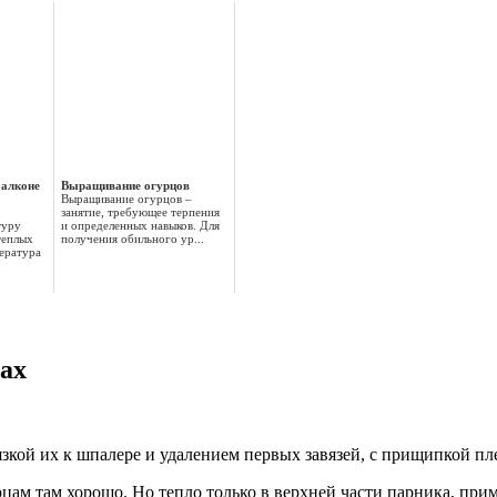
балконе
Выращивание огурцов
Выращивание огурцов –
занятие, требующее терпения
туру
и определенных навыков. Для
теплых
получения обильного ур...
ература
ах
ой их к шпалере и удалением первых завязей, с прищипкой плет
цам там хорошо. Но тепло только в верхней части парника, прим