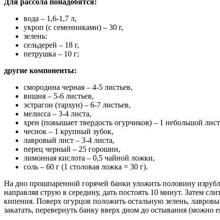
Для рассола понадобятся:
вода – 1,6-1,7 л,
укроп (с семенниками) – 30 г,
зелень:
сельдерей – 18 г,
петрушка – 10 г;
другие компоненты:
смородина черная – 4-5 листьев,
вишня – 5-6 листьев,
эстрагон (тархун) – 6-7 листьев,
мелисса – 3-4 листа,
хрен (повышает твердость огурчиков) – 1 небольшой лист
чеснок – 1 крупный зубок,
лавровый лист – 3-4 листа,
перец черный – 25 горошин,
лимонная кислота – 0,5 чайной ложки,
соль – 60 г (1 столовая ложка = 30 г).
На дно прошпаренной горячей банки уложить половину изрублен
направляя струю в середину, дать постоять 10 минут. Затем сл
кипения. Поверх огурцов положить остальную зелень, лавровы
закатать, перевернуть банку вверх дном до остывания (можно 