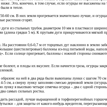
о ниже. Это, конечно, в том случае, если огурцы не высажены на
 были в тепле.
0-60 см. В них земля прогревается значительно лучше, и огурц
ые растения сгорят.
 дуги из стальных трубок диаметром 10 мм в пластмассе ширино
ми (длина грядки 5 м). К прутьям дуги прикручиваются мягкой 
. На расстоянии 0,6-0,7 м от торцевых дуг наклонно в землю з
 большие (шестилитровые) баллоны из-под питьевой воды, напо
д». Если солнце пригревает, баллоны с южной стороны снимаютс
болеют, и плоды их вкуснее. Если начнется гроза, огурцы закры
пленкой.
 образом: на ней в два ряда были выкопаны лунки с шагом 70 см
 4-5 см, а сверху лунку заполняю смесью дерновой земли (огурц
 лунку я высеваю четыре семечка огурца – два с одной стороны 
 два самых сильных ростка.
адить рассадой, лучше выращенной в торфоперегнойных горшочк
бутылки – для защиты от какого-нибудь вредителя, перегрызающе