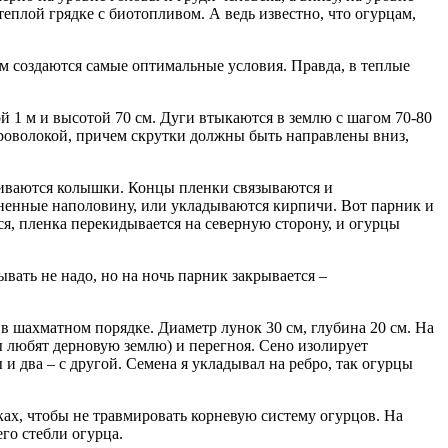
 теплой грядке с биотопливом. А ведь известно, что огурцам,
ам создаются самые оптимальные условия. Правда, в теплые
й 1 м и высотой 70 см. Дуги втыкаются в землю с шагом 70-80
проволокой, причем скрутки должны быть направлены вниз,
абиваются колышки. Концы пленки связываются и
лненные наполовину, или укладываются кирпичи. Вот парник и
я, пленка перекидывается на северную сторону, и огурцы
вать не надо, но на ночь парник закрывается –
 в шахматном порядке. Диаметр лунок 30 см, глубина 20 см. На
ы любят дерновую землю) и перегноя. Сено изолирует
и два – с другой. Семена я укладывал на ребро, так огурцы
ах, чтобы не травмировать корневую систему огурцов. На
го стебли огурца.