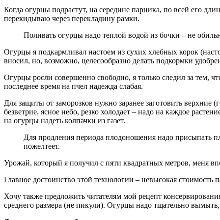
Когда огурцы подрастут, на середине парника, по всей его дл
перекидываю через перекладину рамки.
Поливать огурцы надо теплой водой из бочки – не обильн
Огурцы я подкармливал настоем из сухих хлебных корок (насто
вносил, но, возможно, целесообразно делать подкормки удобр
Огурцы росли совершенно свободно, я только следил за тем, ч
последнее время на пчел надежда слабая.
Для защиты от заморозков нужно заранее заготовить верхние (
безветрие, ясное небо, резко холодает – надо на каждое расте
на огурцы надеть колпачки из газет.
Для продления периода плодоношения надо присыпать пло
пожелтеет.
Урожай, который я получил с пяти квадратных метров, меня вп
Главное достоинство этой технологии – невысокая стоимость п
Хочу также предложить читателям мой рецепт консервирования
среднего размера (не пикули). Огурцы надо тщательно вымыть, 