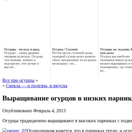
Огурцы - польза и вред
Огурец / Cucumis
Огурцы на лоджии, 
Огурцы – самая древняя
Почти шесть столетий назад
или дома
овощная культура. Огурцы
турецкий султан велел казнить
Огурец как наиболее
чем меньше, зеленее и
своих придворных из-за кражи
теневыносливую куль
недозрелее, тем лучше и
нескольких «не...
можно выращивать в 
вкусне...
помещениях, где темп
не...
Все про огурцы
»
«
Свекла — и полезна, и вкусна
Выращивание огурцов в низких парник
Опубликовано
Февраль 4, 2013
Огурцы традиционно выращивают в высоких парниках с подвязк
Огородникам кажется, что в парниках тепло, и огур