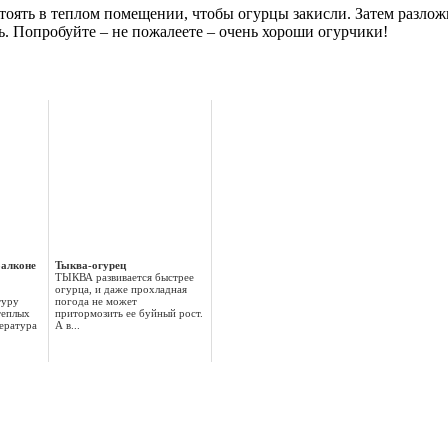
стоять в теплом помещении, чтобы огурцы закисли. Затем разложи
. Попробуйте – не пожалеете – очень хороши огурчики!
балконе
Тыква-огурец
ТЫКВА развивается быстрее
огурца, и даже прохладная
туру
погода не может
теплых
притормозить ее буйный рост.
ература
А в...