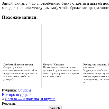
Зимой, дня за 3-4 до употребления, банку открыть и дать ей по
холодильник или между рамами), чтобы брожение прекратилось
Похожие записи:
Любимый всеми огурец
Огурец / Cucumis
Огурцы на лоджии, 
Огурец у наших
Почти шесть столетий назад
или дома
соотечественников в особом
турецкий султан велел казнить
Огурец как наиболее
представлении не нуждается:
своих придворных из-за кражи
теневыносливую куль
все его знают, любят и
нескольких «не...
можно выращивать в 
употреб...
помещениях, где темп
не...
Рубрика:
Огурцы
Все про огурцы
»
«
Свекла — и полезна, и вкусна
Реклама