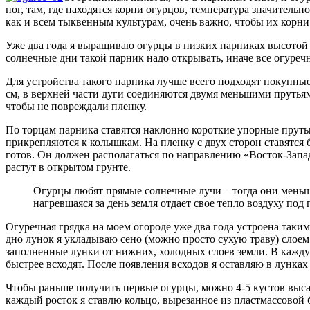
ног, там, где находятся корни огурцов, температура значительн
как и всем тыквенным культурам, очень важно, чтобы их корни
Уже два года я выращиваю огурцы в низких парниках высотой 5
солнечные дни такой парник надо открывать, иначе все огуречн
Для устройства такого парника лучше всего подходят покупные
см, в верхней части дуги соединяются двумя меньшими прутья
чтобы не повреждали пленку.
По торцам парника ставятся наклонно короткие упорные пруты
прикрепляются к колышкам. На пленку с двух сторон ставятся
готов. Он должен располагаться по направлению «Восток-Запа
растут в открытом грунте.
Огурцы любят прямые солнечные лучи – тогда они меньше 
нагревшаяся за день земля отдает свое тепло воздуху под 
Огуречная грядка на моем огороде уже два года устроена таким
дно лунок я укладываю сено (можно просто сухую траву) слоем
заполненные лунки от нижних, холодных слоев земли. В каждую
быстрее всходят. После появления всходов я оставляю в лунках
Чтобы раньше получить первые огурцы, можно 4-5 кустов выс
каждый росток я ставлю кольцо, вырезанное из пластмассовой 