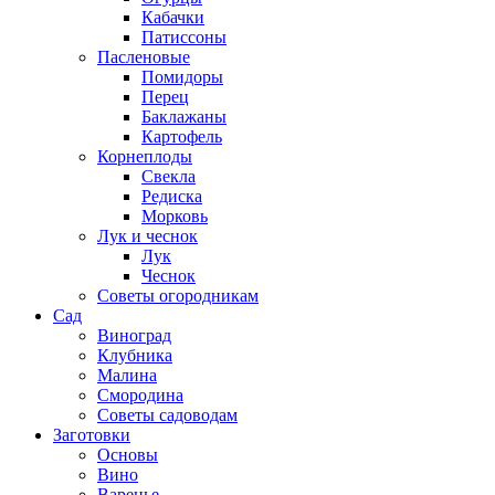
Кабачки
Патиссоны
Пасленовые
Помидоры
Перец
Баклажаны
Картофель
Корнеплоды
Свекла
Редиска
Морковь
Лук и чеснок
Лук
Чеснок
Советы огородникам
Сад
Виноград
Клубника
Малина
Смородина
Советы садоводам
Заготовки
Основы
Вино
Варенье