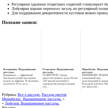
Регулярное удаление отцветших соцветий стимулирует бо
Лобулярия хорошо переносит засуху, но регулярный поли
Для поддержания декоративности кустиков можно прово
Похожие записи:
Клещевина. Выращивание
Гелиотроп. Выращивание
Мирабилис. Выращи
рассады.
рассады.
рассады.
Клещевина — эффектный
ГЕЛИОТРОП. Среди
МИРАБИЛИС ЯЛАПА
быстрорастущий кустарник
многочисленного рода (более
уникальный вид,
родом из Африки. В тропиках
250 видов) растений в
используемый в садов
достигает 10 м, но в ...
садоводстве распространен
В родной для него Ме
гел...
это многолет...
Рубрика:
Все о рассаде
,
Рассада цветов
Мирабилис. Выращивание рассады.
»
«
Лобелия. Выращивание рассады.
Реклама