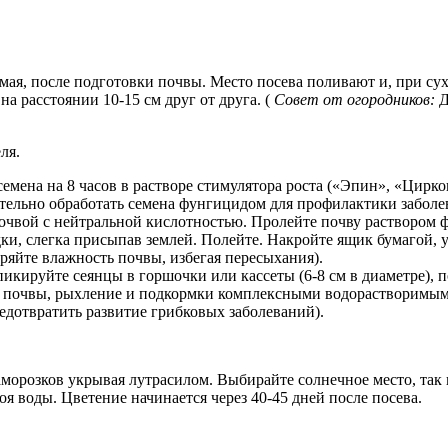
 мая, после подготовки почвы. Место посева поливают и, при с
а расстоянии 10-15 см друг от друга. (
Совет от огородников:
Д
ля.
мена на 8 часов в растворе стимулятора роста («Эпин», «Циркон
ельно обработать семена фунгицидом для профилактики заболе
чвой с нейтральной кислотностью. Пролейте почву раствором фу
здки, слегка присыпав землей. Полейте. Накройте ящик бумагой
ряйте влажность почвы, избегая пересыхания).
кируйте сеянцы в горшочки или кассеты (6-8 см в диаметре), по
почвы, рыхление и подкормки комплексными водорастворимыми 
дотвратить развитие грибковых заболеваний).
морозков укрывая лутрасилом. Выбирайте солнечное место, так 
оя воды. Цветение начинается через 40-45 дней после посева.