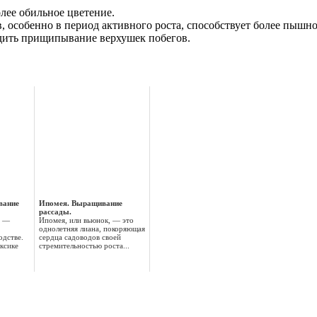
лее обильное цветение.
в, особенно в период активного роста, способствует более пышн
дить прищипывание верхушек побегов.
вание
Ипомея. Выращивание
рассады.
 —
Ипомея, или вьюнок, — это
однолетняя лиана, покоряющая
одстве.
сердца садоводов своей
ксике
стремительностью роста...