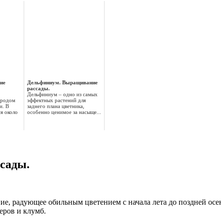
ие
Дельфиниум. Выращивание
рассады.
Дельфиниум – одно из самых
 родом
эффектных растений для
и. В
заднего плана цветника,
я около
особенно ценимое за насыще...
сады.
ние, радующее обильным цветением с начала лета до поздней
осе
еров и клумб.