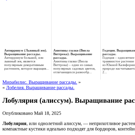
Антирринум (Львиный зев).
Анютины глазки (Виола
Годеция. Выращиван
Выращивание рассады.
Виттрока). Выращивание
рассады.
Антирринум большой, или
рассады.
Годеция – однолетнее
львиный зев, является
Анютины глазки (Виола
травянистое растение
популярным декоративным
Виттрока) – одни из самых
из Южной Калифорни
растением, которое выращив...
популярных садовых цветов,
природе насчитываетс
отличающихся разнообр...
2...
Мирабилис. Выращивание рассады.
»
«
Лобелия. Выращивание рассады.
Лобулярия (алиссум). Выращивание рас
Опубликовано
Май 18, 2025
Лобулярия
, или однолетний алиссум, — неприхотливое расте
компактные кустики идеально подходят для бордюров, контейн