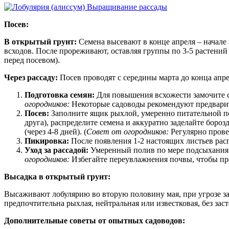
Посев:
В открытый грунт:
Семена высевают в конце апреля – начале
всходов. После прореживают, оставляя группы по 3-5 растений н
перед посевом).
Через рассаду:
Посев проводят с середины марта до конца апре
Подготовка семян:
Для повышения всхожести замочите се
огородников:
Некоторые садоводы рекомендуют предварит
Посев:
Заполните ящик рыхлой, умеренно питательной по
друга), распределите семена и аккуратно заделайте боро
(через 4-8 дней). (
Совет от огородников:
Регулярно прове
Пикировка:
После появления 1-2 настоящих листьев распи
Уход за рассадой:
Умеренный полив по мере подсыхания 
огородников:
Избегайте переувлажнения почвы, чтобы пре
Высадка в открытый грунт:
Высаживают лобулярию во вторую половину мая, при угрозе за
предпочтительна рыхлая, нейтральная или известковая, без заст
Дополнительные советы от опытных садоводов: