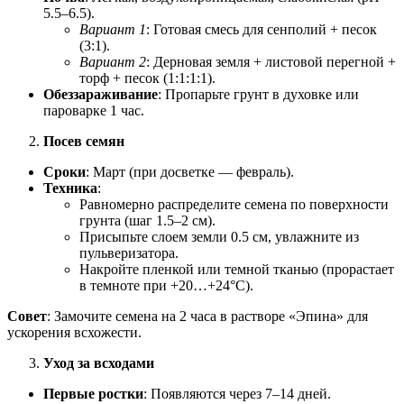
5.5–6.5).
Вариант 1
: Готовая смесь для сенполий + песок
(3:1).
Вариант 2
: Дерновая земля + листовой перегной +
торф + песок (1:1:1:1).
Обеззараживание
: Пропарьте грунт в духовке или
пароварке 1 час.
Посев семян
Сроки
: Март (при досветке — февраль).
Техника
:
Равномерно распределите семена по поверхности
грунта (шаг 1.5–2 см).
Присыпьте слоем земли 0.5 см, увлажните из
пульверизатора.
Накройте пленкой или темной тканью (прорастает
в темноте при +20…+24°C).
Совет
: Замочите семена на 2 часа в растворе «Эпина» для
ускорения всхожести.
Уход за всходами
Первые ростки
: Появляются через 7–14 дней.