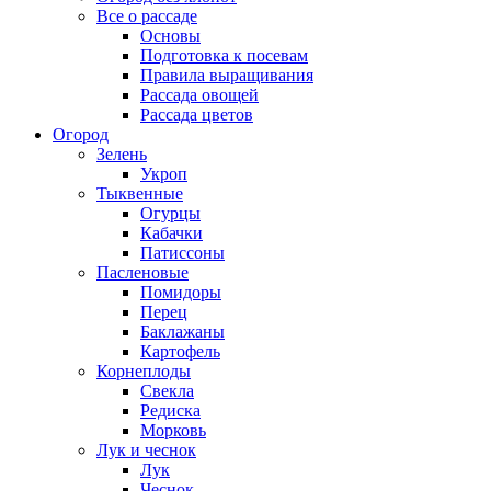
Все о рассаде
Основы
Подготовка к посевам
Правила выращивания
Рассада овощей
Рассада цветов
Огород
Зелень
Укроп
Тыквенные
Огурцы
Кабачки
Патиссоны
Пасленовые
Помидоры
Перец
Баклажаны
Картофель
Корнеплоды
Свекла
Редиска
Морковь
Лук и чеснок
Лук
Чеснок