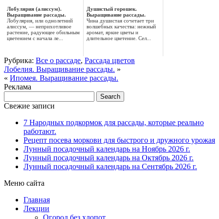
Лобулярия (алиссум).
Душистый горошек.
Выращивание рассады.
Выращивание рассады.
Лобулярия, или однолетний
Чина душистая сочетает три
алиссум, — неприхотливое
волшебных качества: нежный
растение, радующее обильным
аромат, яркие цветы и
цветением с начала ле...
длительное цветение. Сел...
Рубрика:
Все о рассаде
,
Рассада цветов
Лобелия. Выращивание рассады.
»
«
Ипомея. Выращивание рассады.
Реклама
Свежие записи
7 Народных подкормок для рассады, которые реально
работают.
Рецепт посева моркови для быстрого и дружного урожая
Лунный посадочный календарь на Ноябрь 2026 г.
Лунный посадочный календарь на Октябрь 2026 г.
Лунный посадочный календарь на Сентябрь 2026 г.
Меню сайта
Главная
Лекции
Огород без хлопот