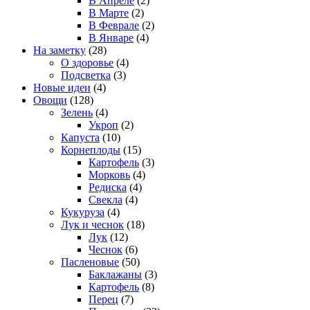
В Апреле
(2)
В Марте
(2)
В Феврале
(2)
В Январе
(4)
На заметку
(28)
О здоровье
(4)
Подсветка
(3)
Новые идеи
(4)
Овощи
(128)
Зелень
(4)
Укроп
(2)
Капуста
(10)
Корнеплоды
(15)
Картофель
(3)
Морковь
(4)
Редиска
(4)
Свекла
(4)
Кукуруза
(4)
Лук и чеснок
(18)
Лук
(12)
Чеснок
(6)
Пасленовые
(50)
Баклажаны
(3)
Картофель
(8)
Перец
(7)