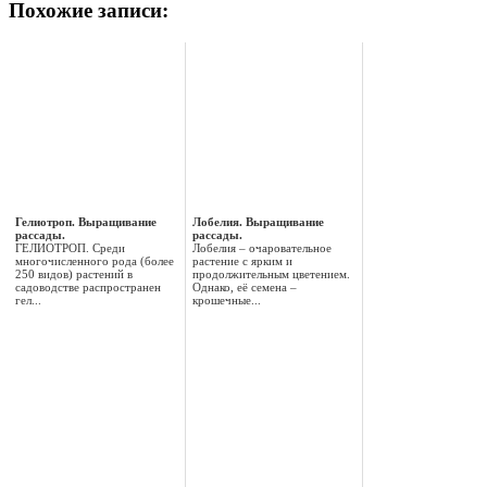
Похожие записи:
Гелиотроп. Выращивание
Лобелия. Выращивание
рассады.
рассады.
ГЕЛИОТРОП. Среди
Лобелия – очаровательное
многочисленного рода (более
растение с ярким и
250 видов) растений в
продолжительным цветением.
садоводстве распространен
Однако, её семена –
гел...
крошечные...