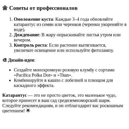
🌼 Советы от профессионалов
Омоложение куста
: Каждые 3–4 года обновляйте
катарантус из семян или черенков (черенки укореняйте в
воде).
Дождевание
: В жару опрыскивайте листья утром или
вечером.
Контроль роста
: Если растение вытягивается,
увеличьте освещение или используйте фитолампу.
🎨 Дизайн-идеи
:
Создайте монохромную розовую клумбу с сортами
«Pacifica Polka Dot» и «Titan».
Комбинируйте в кашпо с лобелией и плющом для
каскадного эффекта.
Катарантус
— это не просто цветок, это маленькое чудо,
которое принесет в ваш сад средиземноморский шарм.
Следуйте рекомендациям, и он отблагодарит вас роскошным
цветением! 🌟