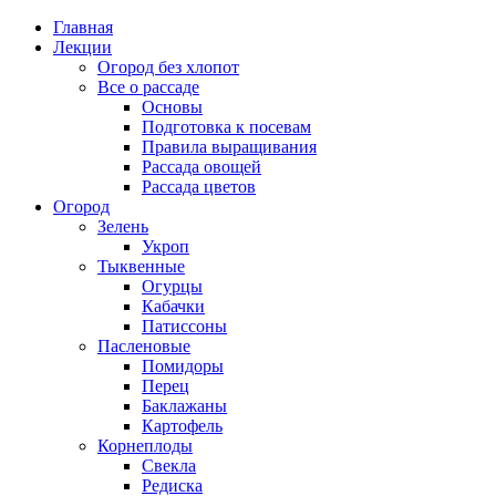
Главная
Лекции
Огород без хлопот
Все о рассаде
Основы
Подготовка к посевам
Правила выращивания
Рассада овощей
Рассада цветов
Огород
Зелень
Укроп
Тыквенные
Огурцы
Кабачки
Патиссоны
Пасленовые
Помидоры
Перец
Баклажаны
Картофель
Корнеплоды
Свекла
Редиска