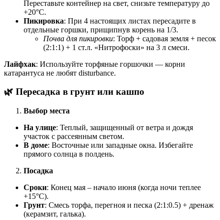
Переставьте контейнер на свет, снизьте температуру до
+20°C.
Пикировка
: При 4 настоящих листах пересадите в
отдельные горшки, прищипнув корень на 1/3.
Почва для пикировки
: Торф + садовая земля + песок
(2:1:1) + 1 ст.л. «Нитрофоски» на 3 л смеси.
Лайфхак
: Используйте торфяные горшочки — корни
катарантуса не любят disturbance.
🌿 Пересадка в грунт или кашпо
Выбор места
На улице
: Теплый, защищенный от ветра и дождя
участок с рассеянным светом.
В доме
: Восточные или западные окна. Избегайте
прямого солнца в полдень.
Посадка
Сроки
: Конец мая – начало июня (когда ночи теплее
+15°C).
Грунт
: Смесь торфа, перегноя и песка (2:1:0.5) + дренаж
(керамзит, галька).