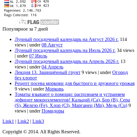
Популярное за 7 дней
Лунный посадочный календарь на Август 2026 г.
114
views
|
under
08 Август
Лунный посадочный календарь на Июль 2026 г.
34 views
|
under
07 Июль
Лунный посадочный календарь на Апрель 2026 г.
13
views
|
under
04 Апрель
Лекция 13. Защищённый грунт
9 views
|
under
Огород
без хлопот
Рецепт посева моркови для быстрого и дружного урожая
9 views
|
under
Морковь
Томаты взывают о помощи: распознаем и устраняем
дефицит микроэлементов! Кальций (Ca), Бор (B), Сера
(S), Железо (Fe), Хлор (Cl), Марганец (Mn), Медь (Cu)
9
views
|
under
Помидоры
Link1
|
Link2
|
Link3
Copyright © 2014. All Rights Reserved.