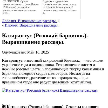
ГЕЛИОТРОП. Среди
Годеция – однолетнее
многочисленного рода (более
травянистое растение родом
250 видов) растений в
из Южной Калифорнии. В
садоводстве распространен
природе насчитывается около
гел...
2...
Лобелия. Выращивание рассады.
»
«
Ипомея. Выращивание рассады.
Катарантус (Розовый барвинок).
Выращивание рассады.
Опубликовано
Май 16, 2025
Катарантус,
известный как
розовый барвинок
, — настоящее
украшение сада и подоконника. Его глянцевые листья и
нежные розовые цветы, напоминающие гибрид
бальзамина и
барвинка, покоряют сердца цветоводов. Несмотря на
теплолюбивость, растение легко выращивать, а при
правильном уходе оно радует цветением круглый год.
🌺 Катарантус (Розовый барвинок): Секреты пышного