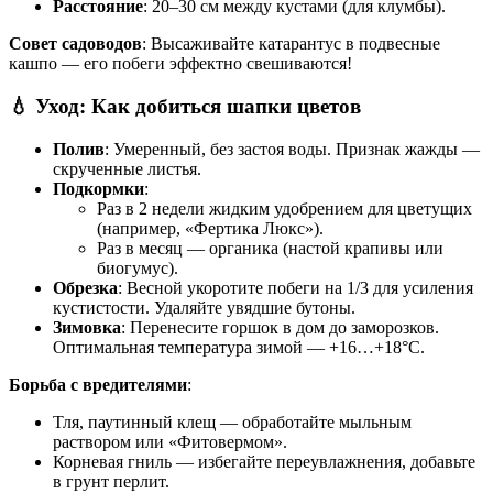
Расстояние
: 20–30 см между кустами (для клумбы).
Совет садоводов
: Высаживайте катарантус в подвесные
кашпо — его побеги эффектно свешиваются!
💧 Уход: Как добиться шапки цветов
Полив
: Умеренный, без застоя воды. Признак жажды —
скрученные листья.
Подкормки
:
Раз в 2 недели жидким удобрением для цветущих
(например, «Фертика Люкс»).
Раз в месяц — органика (настой крапивы или
биогумус).
Обрезка
: Весной укоротите побеги на 1/3 для усиления
кустистости. Удаляйте увядшие бутоны.
Зимовка
: Перенесите горшок в дом до заморозков.
Оптимальная температура зимой — +16…+18°C.
Борьба с вредителями
:
Тля, паутинный клещ — обработайте мыльным
раствором или «Фитовермом».
Корневая гниль — избегайте переувлажнения, добавьте
в грунт перлит.