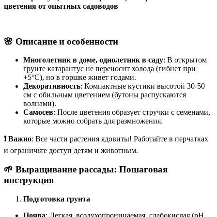
цветения от опытных садоводов
🌸 Описание и особенности
Многолетник в доме, однолетник в саду
: В открытом
грунте катарантус не переносит холода (гибнет при
+5°C), но в горшке живет годами.
Декоративность
: Компактные кустики высотой 30-50
см с обильным цветением (бутоны распускаются
волнами).
Самосев
: После цветения образует стручки с семенами,
которые можно собрать для размножения.
❗ Важно
: Все части растения ядовиты! Работайте в перчатках
и ограничьте доступ детям и животным.
🌱 Выращивание рассады: Пошаговая
инструкция
Подготовка грунта
Почва
: Легкая, воздухопроницаемая, слабокислая (pH