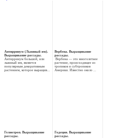
Антирринум (Львиный зев).
Вербена. Выращивание
Выращивание рассады.
рассады.
Антирринум большой, или
Вербена — это многолетнее
львиный зев, является
растение, происходящее из
популярным декоративным
тропиков и субтропиков
растением, которое выращив...
Америки. Известно около ...
Гелиотроп. Выращивание
Годеция. Выращивание
рассады.
рассады.