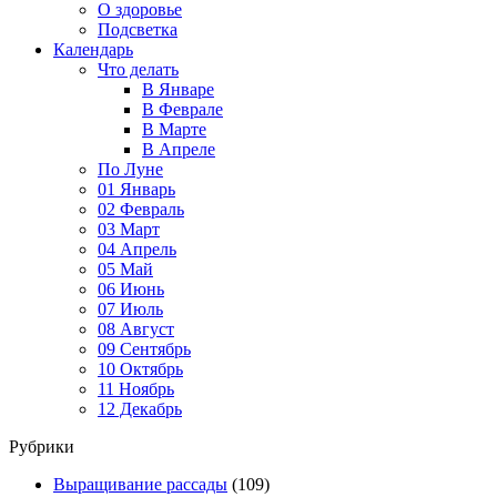
О здоровье
Подсветка
Календарь
Что делать
В Январе
В Феврале
В Марте
В Апреле
По Луне
01 Январь
02 Февраль
03 Март
04 Апрель
05 Май
06 Июнь
07 Июль
08 Август
09 Сентябрь
10 Октябрь
11 Ноябрь
12 Декабрь
Рубрики
Выращивание рассады
(109)