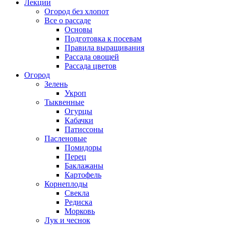
Лекции
Огород без хлопот
Все о рассаде
Основы
Подготовка к посевам
Правила выращивания
Рассада овощей
Рассада цветов
Огород
Зелень
Укроп
Тыквенные
Огурцы
Кабачки
Патиссоны
Пасленовые
Помидоры
Перец
Баклажаны
Картофель
Корнеплоды
Свекла
Редиска
Морковь
Лук и чеснок