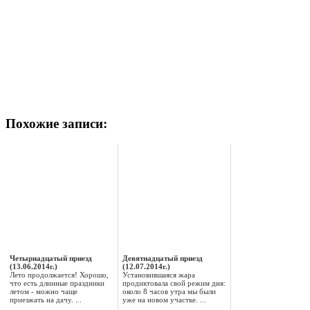
Похожие записи:
Четырнадцатый приезд
Девятнадцатый приезд
(13.06.2014г.)
(12.07.2014г.)
Лето продолжается! Хорошо,
Установившаяся жара
что есть длинные праздники
продиктовала свой режим дня:
летом - можно чаще
около 8 часов утра мы были
приезжать на дачу. ...
уже на новом участке. ...