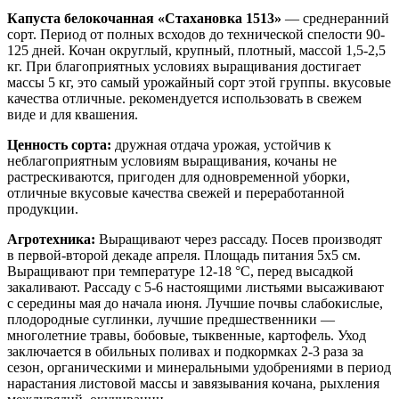
Капуста белокочанная «Стахановка 1513
»
— среднеранний
сорт. Период от полных всходов до технической спелости 90-
125 дней. Кочан округлый, крупный, плотный, массой 1,5-2,5
кг. При благоприятных условиях выращивания достигает
массы 5 кг, это самый урожайный сорт этой группы. вкусовые
качества отличные. рекомендуется использовать в свежем
виде и для квашения.
Ценность сорта:
дружная отдача урожая, устойчив к
неблагоприятным условиям выращивания, кочаны не
растрескиваются, пригоден для одновременной уборки,
отличные вкусовые качества свежей и переработанной
продукции.
Агротехника:
Выращивают через рассаду. Посев производят
в первой-второй декаде апреля. Площадь питания 5х5 см.
Выращивают при температуре 12-18 °С, перед высадкой
закаливают. Рассаду с 5-6 настоящими листьями высаживают
с середины мая до начала июня. Лучшие почвы слабокислые,
плодородные суглинки, лучшие предшественники —
многолетние травы, бобовые, тыквенные, картофель. Уход
заключается в обильных поливах и подкормках 2-3 раза за
сезон, органическими и минеральными удобрениями в период
нарастания листовой массы и завязывания кочана, рыхления