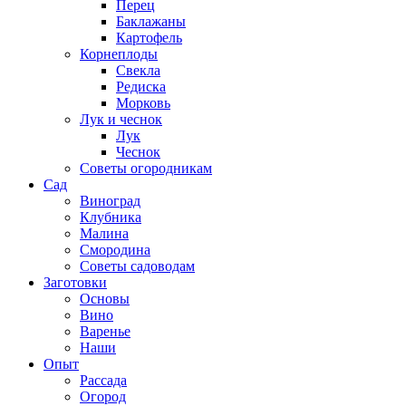
Перец
Баклажаны
Картофель
Корнеплоды
Свекла
Редиска
Морковь
Лук и чеснок
Лук
Чеснок
Советы огородникам
Сад
Виноград
Клубника
Малина
Смородина
Советы садоводам
Заготовки
Основы
Вино
Варенье
Наши
Опыт
Рассада
Огород