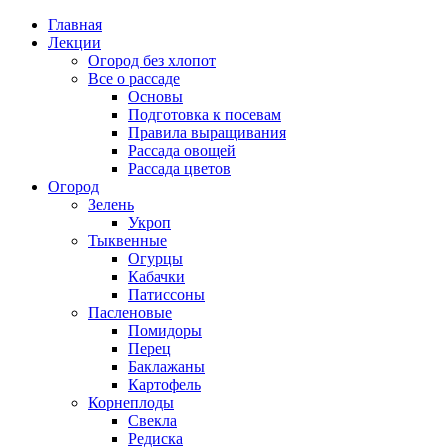
Главная
Лекции
Огород без хлопот
Все о рассаде
Основы
Подготовка к посевам
Правила выращивания
Рассада овощей
Рассада цветов
Огород
Зелень
Укроп
Тыквенные
Огурцы
Кабачки
Патиссоны
Пасленовые
Помидоры
Перец
Баклажаны
Картофель
Корнеплоды
Свекла
Редиска