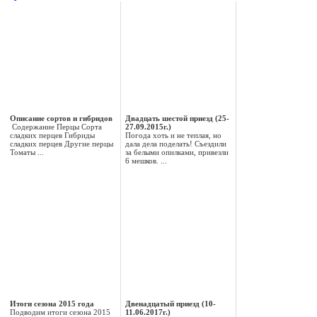
Описание сортов и гибридов
Двадцать шестой приезд (25-
Содержание Перцы Сорта
27.09.2015г.)
сладких перцев Гибриды
Погода хоть и не теплая, но
сладких перцев Другие перцы
дала дела поделать! Съездили
Томаты ...
за белыми опилками, привезли
6 мешков. ...
Итоги сезона 2015 года
Двенадцатый приезд (10-
Подводим итоги сезона 2015
11.06.2017г.)