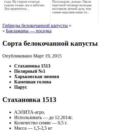
года: На старом огороде
Похолодало, дожди. Около
садили только лук и кабачки.
перечной теплицы молодые
Лук практическ...
поставили летний душ, тем
самым нарушив наши пл...
Гибриды белокочанной капусты
»
«
Баклажаны — посадка
Сорта белокочанной капусты
Опубликовано
Март 19, 2015
Стахановка 1513
Полярный №1
Харьковская зимняя
Каменная голова
Парус
Стахановка 1513
АЭЛИТА-агро.
Использовать — до 12.2014г.
Количество семян — 0,5 г.
Масса — 1,5-2,5 кг