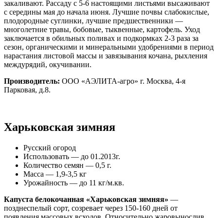
закаливают. Рассаду с 5-6 настоящими листьями высаживают
с середины мая до начала июня. Лучшие почвы слабокислые,
плодородные суглинки, лучшие предшественники —
многолетние травы, бобовые, тыквенные, картофель. Уход
заключается в обильных поливах и подкормках 2-3 раза за
сезон, органическими и минеральными удобрениями в период
нарастания листовой массы и завязывания кочана, рыхления
междурядий, окучивании.
Производитель:
ООО «АЭЛИТА-агро» г. Москва, 4-я
Парковая, д.8.
Харьковская зимняя
Русский огород
Использовать — до 01.2013г.
Количество семян — 0,5 г.
Масса — 1,9-3,5 кг
Урожайность — до 11 кг/м.кв.
Капуста белокочанная «Харьковская зимняя»
—
позднеспелый сорт, созревает через 150-160 дней от
появления массовых всходов. Относительно жаровынослив,