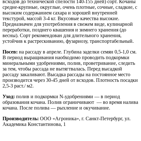
всходов до технической спелости 140-155 дней) сорт. Кочаны
средне-крупные, округлые, очень плотные, сочные, сладкие, с
высоким содержанием сахара и хорошей внутренней
текстурой, массой 3-4 кг. Вкусовые качества высокие.
Предназначен для употребления в свежем виде, кулинарной
переработки, позднего квашения и зимнего хранения (до
весны). Сорт рекомендован для длительного хранения,
устойчив к растрескиванию, фузариозу, транспортабельный.
Посев:
на рассаду в апреле. Глубина заделки семян 0,5-1,0 см.
В период выращивания наобходимо проводить подкормки
минеральными удобрениями, полив, проветривание, следить
за тем, чтобы рассада не вытягтвалась. Перед высадкой
рассаду закаливают. Высадка рассады на постоянное место
производится через 30-45 дней от всходов. Плотность посадки
2,5-3 раст./ м2.
Уход:
полив и подкормки N-удобрениями — в период
образования кочана. Полив ограничивают — во время налива
кочана. После полива — рыхление и окучивание.
Производитель:
ООО «Агроника», г. Санкт-Петербург, ул.
Академика Константинова, 1