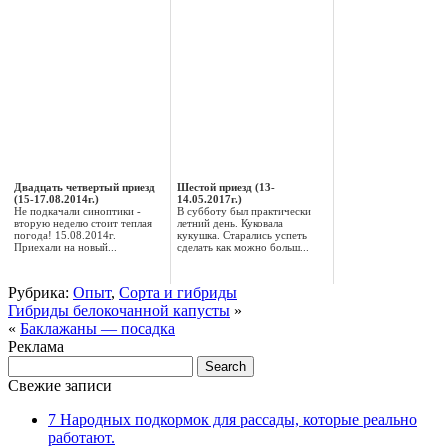
Двадцать четвертый приезд
Шестой приезд (13-
(15-17.08.2014г.)
14.05.2017г.)
Не подкачали синоптики -
В субботу был практически
вторую неделю стоит теплая
летний день. Куковала
погода! 15.08.2014г.
кукушка. Старались успеть
Приехали на новый...
сделать как можно больш...
Рубрика:
Опыт
,
Сорта и гибриды
Гибриды белокочанной капусты
»
«
Баклажаны — посадка
Реклама
Свежие записи
7 Народных подкормок для рассады, которые реально
работают.