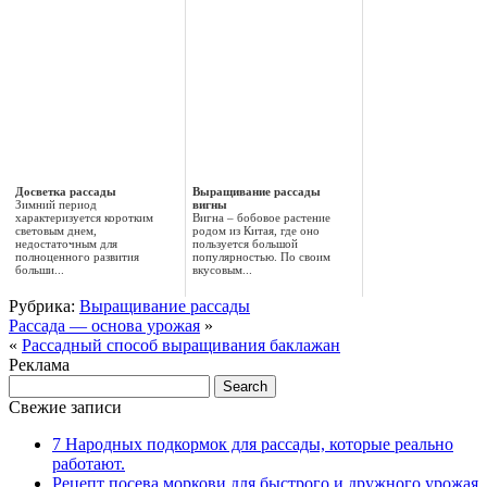
Досветка рассады
Выращивание рассады
Зимний период
вигны
характеризуется коротким
Вигна – бобовое растение
световым днем,
родом из Китая, где оно
недостаточным для
пользуется большой
полноценного развития
популярностью. По своим
больши...
вкусовым...
Рубрика:
Выращивание рассады
Рассада — основа урожая
»
«
Рассадный способ выращивания баклажан
Реклама
Свежие записи
7 Народных подкормок для рассады, которые реально
работают.
Рецепт посева моркови для быстрого и дружного урожая