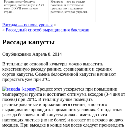
России имеет богатую
Кукуруза – это не только
историю, восходящую к XVI
полезный и питательный
веку. В XVII веке на юге
продукт, но и красивое
стран...
растение, которое украсит...
Рассада — основа урожая
»
«
Рассадный способ выращивания баклажан
Рассада капусты
Опубликовано
Апрель 8, 2014
В теплице до основной культуры можно вырастить
качественную рассаду ранних, среднеранних и средних
сортов капусты. Семена белокочанной капусты начинают
прорастать уже при 3°С.
Процесс этот ускоряется при повышении
температуры грунта и достигает оптимума всходов (3-4 дня от
посева) при 20°С. В теплицу лучше помещать
распикированные и прижившиеся сеянцы, а до этого
выращивание проводить в домашних условиях. Стандартная
рассада белокочанной капусты должна иметь до пяти
настоящих листьев (но не более) и возраст от всходов до двух
месяцев. При высадке в конце мая посев следует производить