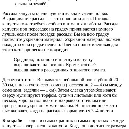
засыпана землёй.
Рассада капусты очень чувствительна к смене почвы.
Выращивание рассады — это половина дела. Посадка
капусты тоже требует особого внимания и заботы. Рассада
капусты при пересадке на грядку приживается намного
лучше, если после посадки рассады Вы на всю грядку
постелите укрывной материал. Укрывной материал должен
находиться на грядке неделю. Пленка полиэтиленовая для
этого категорически не подходит.
Среднюю, позднюю и цветную капусту
выращивают аналогично. Кроме этого её
выращивают в рассадниках открытого грунта.
Делается это так. Вырывается небольшой ров глубиной 20 —
30 см, в него густо сеют семена (расстояние 2 — 4 см между
семенами, заделки — 1 см). Затем слегка утрамбовывают,
сверху мульчируют торфом, сухими листьями или хотя бы
песком, хорошо поливают и накрывают стеклом или
прозрачным укрывным материалом. На постоянное место
высаживают, когда на рассаде сформируется 3 -4 листка.
Кольраби
— одна из самых ранних и самых простых в уходе
капуст — кочерыжечная капуста. Когда она достигнет размера