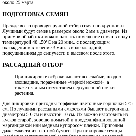
около 25 марта.
ПОДГОТОВКА СЕМЯН
Прежде всего проводят ручной отбор семян по крупности.
Лучшими будут семена размером около 2 мм в диаметре. Из
приемов обработки можно назвать помещение семян в воду с
температурой 48,..50°С на 20 мин., с последующим
охлаждением в течение 3 мин. в воде холодной,
подсушиванием до сыпучести и высевом после этого.
РАССАДНЫЙ ОТБОР
При пикировке отбраковывают все слабые, поздно
взошедшие, пораженные «черной ножкой», а
также с явным отсутствием верхушечной почки
растения.
Для пикировки пригодны торфяные цветочные горшочки 5×5
см. Но лучшими рассадными емкостями бывают патрончики
диаметром 5-6 см и высотой 10 см. Их можно изготовить из
кусков старой, хорошо помытой и продезинфицированной
марганцовкой или медным купоросом пленки. Пригодны
даже емкости из плотной бумаги. При пикировке сеянцы