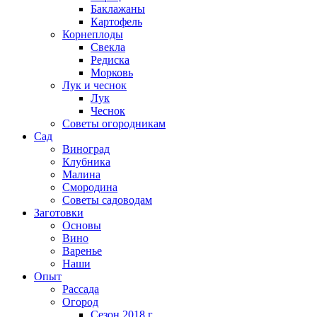
Баклажаны
Картофель
Корнеплоды
Свекла
Редиска
Морковь
Лук и чеснок
Лук
Чеснок
Советы огородникам
Сад
Виноград
Клубника
Малина
Смородина
Советы садоводам
Заготовки
Основы
Вино
Варенье
Наши
Опыт
Рассада
Огород
Сезон 2018 г.