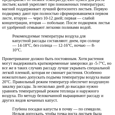
листьев; калий укрепляет при пониженных температурах;
магний поддерживает лучший фотосинтез листьев. Первую
подкормку дают при полностью сформировавшемся первом
листе, вторую — через 10-12 дней; первая — слабой
концентрации, вторая — побольше. После подкормок листья
от удобрений отмывают легкими поливами водой.
Рекомендуемые температуры воздуха для
капустной рассады составляют: днем, при солнце
— 14-18°С, без солнца — 12-16°С, ночью — 8-
10°С.
Проветривание должно быть постоянным. Хотя растения
могут выдерживать кратковременные заморозки до -5-7°С, но
все же в таких случаях рассаду лучше укрывать специальной
легкой пленкой, которая не сминает растения. Особенно
нежелательно допускать подъема температуры воздуха выше
20°С. Правильный режим температур обеспечит воздушную
закалку рассады. За несколько дней до высадки нужно
уравнять температурный режим теплицы и наружного
воздуха. По методу белокочанной выращивают рассаду и
других видов кочанных капуст.
Глубина посадки капусты в почву — по семядоли.
Нельзя допускать, чтобы точка роста листьев была