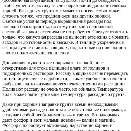
(особенно вытянувшиеся) заглубляют почти до семядолей,
чтобы укрепить рассаду за счет образования дополнительных
корней. Рассадным грунтом с момента посева семян может
служить тот же, что предназначен для других овощей.
Световые условия периода выращивания рассады под
пленкой благоприятны, поэтому никакой специальной
световой закалки растениям не потребуется. Следует отметить
только, что капустная рассада не выносит затенения с момента
всходов и до готовности к высадке. В теплицу укорененные
сеянцы лучше ставить. в ящиках, под которые на поверхность
грунта подстилать целую пленку.
Дно ящиков нужно тоже покрывать пленкой, но с
отверстиями для стока излишней влаги от поливов и
подкормочных растворов. Рассаду в ящиках легче перемещать
по теплице в случае надобности, а также удобнее постепенно
выбраковывать оказывающиеся некачественными рассадины.
Поливают рассаду не очень часто, но обильно. Температура
воды может быть чуть выше температуры рассадного грунта.
Даже при хорошей заправке грунта всеми необходимыми
удобрениями рассаде полезны две обязательные подкормки, а
в случае особой необходимости — и третья. В подкормках
дают фосфор и азот, малыми дозами — калий и магний.
Фосфор способствует активному нарастанию корней и
предохраняет от низких температур; азот нужен для роста