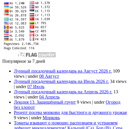
Популярное за 7 дней
Лунный посадочный календарь на Август 2026 г.
109
views
|
under
08 Август
Лунный посадочный календарь на Июль 2026 г.
34 views
|
under
07 Июль
Лунный посадочный календарь на Апрель 2026 г.
13
views
|
under
04 Апрель
Лекция 13. Защищённый грунт
9 views
|
under
Огород
без хлопот
Рецепт посева моркови для быстрого и дружного урожая
9 views
|
under
Морковь
Томаты взывают о помощи: распознаем и устраняем
дефицит микроэлементов! Кальций (Ca), Бор (B), Сера