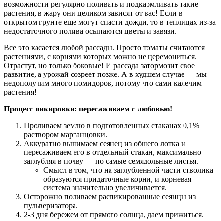
возможности регулярно поливать и подкармливать такие
растения, в жару они целиком зависят от вас! Если в
открытом грунте еще могут спасти дожди, то в теплицах из-за
недостаточного полива осыпаются цветы и завязи.
Все это касается любой рассады. Просто томаты считаются
растениями, с корнями которых можно не церемониться.
Отрастут, но только боковые! И рассада затормозит свое
развитие, а урожай созреет позже. А в худшем случае — мы
недополучим много помидоров, потому что сами калечим
растения!
Процесс пикировки: пересаживаем с любовью!
Проливаем землю в подготовленных стаканах 0,1%
раствором марганцовки.
Аккуратно вынимаем сеянец из общего лотка и
пересаживаем его в отдельный стакан, максимально
заглубляя в почву — по самые семядольные листья.
Смысл в том, что на заглубленной части стволика
образуются придаточные корни, и корневая
система значительно увеличивается.
Осторожно поливаем распикированные сеянцы из
пульверизатора.
2-3 дня бережем от прямого солнца, даем прижиться.