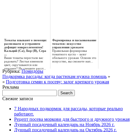
Томаты взывают о помощи:
Формировка и пасынкование
распознаем и устраняем
томатов: искусство
дефицит микроэлементов!
управления урожаем
Кальций (Ca), Бор (B), Сера
Правильная формировка
...
томатного куста – залог
Ваши томаты перестали вас
обильного урожая. Освоив это
радовать? Листья изменили
искусство, вы сможете нап...
цвет, скручиваются или
опадают? Не спешите расст...
Рубрика:
Помидоры
Подкормка рассады: когда растюхам нужна помощь
»
«
Подготовка семян к посеву: залог крепкого урожая
Реклама
Свежие записи
7 Народных подкормок для рассады, которые реально
работают.
Рецепт посева моркови для быстрого и дружного урожая
Лунный посадочный календарь на Ноябрь 2026 г.
Лунный посадочный календарь на Октябрь 2026 г.