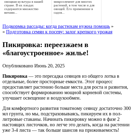
овощная культура в нашей
микроэлемент для многих
стране. В их плодах
растений, в том числе и для
содержится множество
овощей. Его применение в
витами...
садов...
Подкормка рассады: когда растюхам нужна помощь
»
«
Подготовка семян к посеву: залог крепкого урожая
Пикировка: переезжаем в
«благоустроенное» жилье!
Опубликовано
Июнь 20, 2025
Пикировка
— это пересадка сеянцев из общего лотка в
отдельные, более просторные емкости. Этот процесс
предоставляет растению больше места
для роста и развития,
способствует формированию мощной корневой системы,
улучшает освещение и воздухообмен.
Для комфортного развития томатному сеянцу достаточно 300
мл грунта, но мы, подстраховываясь, пикируем их в пол-
литровые стаканы. Начинать пикировку можно в фазе 2
настоящих листочков, но легче это делать, когда на растении
уже 3-4 листа — так больше шансов на приживаемость!