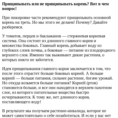
Прищипывать или не прищипывать корень? Вот в чем
вопрос!
При пикировке часто рекомендуют прищипывать основной
корень на треть. Но мы этого не делаем! Почему? Давайте
разберемся.
У томатов, перцев и баклажанов — стержневая корневая
система. Она состоит из длинного главного корня и
множества боковых. Главный корень добывает воду из
глубоких слоев почвы, а боковые — питание из плодородного
верхнего слоя. Именно так выживают дикие растения, о
которых никто не заботится.
Идея прищипывания главного корня заключается в том, что
после этого отрастет больше боковых корней. А больше
корней — больше питания, сильнее растение, богаче урожай.
Но откуда возьмется больше питания? Корней (ртов)
становится больше, и все они находятся в верхнем пахотном
слое, из которого питательные вещества быстро
исчерпываются. К тому же, нет длинного корня,
поставляющего воду!
В результате мы получаем растение-инвалида, которое не
может самостоятельно о себе позаботиться. И если у вас нет