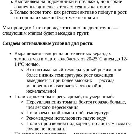
Выставляем на подоконники и стеллажи, но в яркие
солнечные дни еще затеняем сеянцы картоном.
Только после того, как растюхи активно пойдут в рост,
от солнца их можно будет уже не прятать.
Мы проводим 1 пикировку, этого вполне достаточно —
следующим этапом будет высадка в грунт.
Создаем оптимальные условия для роста:
Выращиваем сеянцы на остекленных верандах —
температура в марте колеблется от 20-25°С днем до 12-
14°С ночью.
Это оптимальный температурный режим: при
более низких температурах рост саженцев
замедляется, при более высоких — рассада
мгновенно вытягивается, что крайне
нежелательно!
Полив должен быть регулярный, но умеренный.
Переувлажнения томаты боятся гораздо больше,
чем легкого пересыхания.
Поливаем водой комнатной температуры.
Рекомендуем использовать талую воду!
Полив производим под корень, по листьям томаты
лучше не поливать!