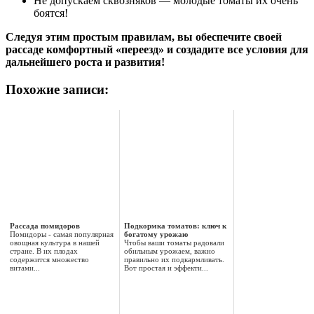
Не допускаем сквозняков — молодые томаты их очень
боятся!
Следуя этим простым правилам, вы обеспечите своей
рассаде комфортный «переезд» и создадите все условия для
дальнейшего роста и развития!
Похожие записи:
Рассада помидоров
Подкормка томатов: ключ к
Помидоры - самая популярная
богатому урожаю
овощная культура в нашей
Чтобы ваши томаты радовали
стране. В их плодах
обильным урожаем, важно
содержится множество
правильно их подкармливать.
витами...
Вот простая и эффекти...