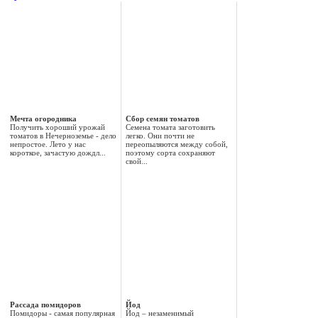
Мечта огородника
Сбор семян томатов
Получить хороший урожай
Семена томата заготовить
томатов в Нечерноземье - дело
легко. Они почти не
непростое. Лето у нас
переопыляются между собой,
короткое, зачастую дождл...
поэтому сорта сохраняют
свой...
Рассада помидоров
Йод
Помидоры - самая популярная
Йод – незаменимый