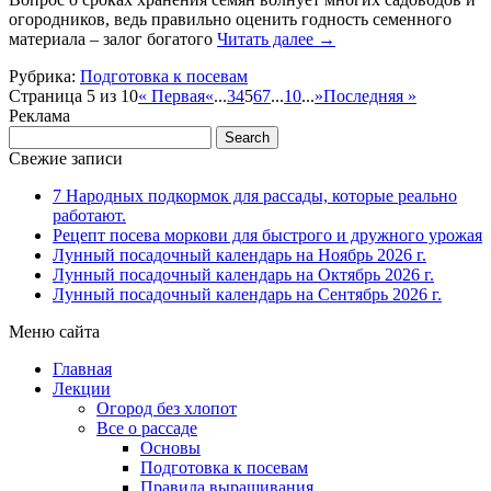
огородников, ведь правильно оценить годность семенного
материала – залог богатого
Читать далее
→
Рубрика:
Подготовка к посевам
Страница 5 из 10
« Первая
«
...
3
4
5
6
7
...
10
...
»
Последняя »
Реклама
Свежие записи
7 Народных подкормок для рассады, которые реально
работают.
Рецепт посева моркови для быстрого и дружного урожая
Лунный посадочный календарь на Ноябрь 2026 г.
Лунный посадочный календарь на Октябрь 2026 г.
Лунный посадочный календарь на Сентябрь 2026 г.
Меню сайта
Главная
Лекции
Огород без хлопот
Все о рассаде
Основы
Подготовка к посевам
Правила выращивания