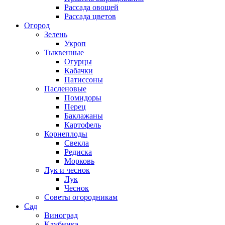
Рассада овощей
Рассада цветов
Огород
Зелень
Укроп
Тыквенные
Огурцы
Кабачки
Патиссоны
Пасленовые
Помидоры
Перец
Баклажаны
Картофель
Корнеплоды
Свекла
Редиска
Морковь
Лук и чеснок
Лук
Чеснок
Советы огородникам
Сад
Виноград
Клубника