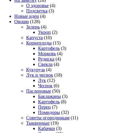
На заметку
(28)
О здоровье
(4)
Подсветка
(3)
Новые идеи
(4)
Овощи
(128)
Зелень
(4)
Укроп
(2)
Капуста
(10)
Корнеплоды
(15)
Картофель
(3)
Морковь
(4)
Редиска
(4)
Свекла
(4)
Кукуруза
(4)
Лук и чеснок
(18)
Лук
(12)
Чеснок
(6)
Пасленовые
(50)
Баклажаны
(3)
Картофель
(8)
Перец
(7)
Помидоры
(32)
Советы огородникам
(11)
Тыквенные
(19)
Кабачки
(3)