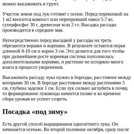
можно высаживать в грунт.
Участок земли под лук готовят с осени. Перед перекопкой на
1 м2 вносится компост или перепревший навоз 5-7 кг,
суперфосфат 30 г, древесная зола 2 ст. Высадка рассады
производится в середине мая.
Непосредственно перед высадкой у рассады на треть
обрезаются вершки и корешки. В результате остаются перья
длинной 8-10 см и корни 3 см. Это делается для того чтобы
при дальнейшем росте корневая система пополнилась
дополнительными корнями, и растение не испаряло много
влаги в процессе укоренения.
Высаживать рассаду лука нужно в борозды, расстояние между
которыми 30 см. В борозде расстояние между растениями 5
см, глубина заделки 1 см. Если лук сильно заглубить в почву,
то формирование луковицы начнется позже и ко времени
сбора урожая не успеет созреть.
Посадка «под зиму»
Есть другой способ выращивания однолетнего лука. Он
начинается осенью. Во второй половине октября, сразу после