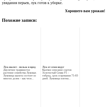
увядания перьев, лук готов к уборке.
Хорошего вам урожая!
Похожие записи:
Лук-шалот - польза и вред
Лук от семи недуг
Двулетнее травянистое
Краткое описание сортов
растение семейства Луковые.
Золотистый Семко F1 -
Луковица шалота состоит из
гибрид, срок созревания 75-83
многих долек – как чесн...
дней. Луковица плотна...