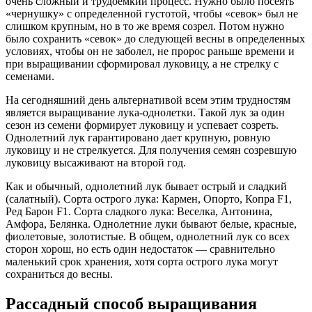
очень сложный и трудоемкий процесс. Нужно было посеять
«чернушку» с определенной густотой, чтобы «севок» был не
слишком крупным, но в то же время созрел. Потом нужно
было сохранить «севок» до следующей весны в определенных
условиях, чтобы он не заболел, не пророс раньше времени и
при выращивании сформировал луковицу, а не стрелку с
семенами.
На сегодняшний день альтернативой всем этим трудностям
является выращивание лука-однолетки. Такой лук за один
сезон из семени формирует луковицу и успевает созреть.
Однолетний лук гарантировано дает крупную, ровную
луковицу и не стрелкуется. Для получения семян созревшую
луковицу высаживают на второй год.
Как и обычный, однолетний лук бывает острый и сладкий
(салатный). Сорта острого лука: Кармен, Опорто, Копра F1,
Ред Барон F1. Сорта сладкого лука: Веселка, Антонина,
Амфора, Белянка. Однолетние луки бывают белые, красные,
фиолетовые, золотистые. В общем, однолетний лук со всех
сторон хорош, но есть один недостаток — сравнительно
маленький срок хранения, хотя сорта острого лука могут
сохраниться до весны.
Рассадный способ выращивания