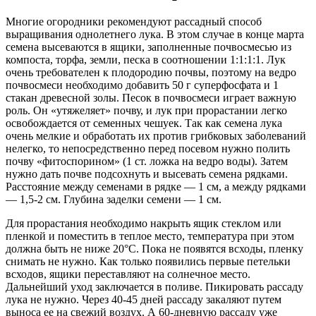
Многие огородники рекомендуют рассадный способ
выращивания однолетнего лука. В этом случае в конце марта
семена высеваются в ящики, заполненные почвосмесью из
компоста, торфа, земли, песка в соотношении 1:1:1:1. Лук
очень требователен к плодородию почвы, поэтому на ведро
почвосмеси необходимо добавить 50 г суперфосфата и 1
стакан древесной золы. Песок в почвосмеси играет важную
роль. Он «утяжеляет» почву, и лук при прорастании легко
освобождается от семенных чешуек. Так как семена лука
очень мелкие и обработать их против грибковых заболеваний
нелегко, то непосредственно перед посевом нужно полить
почву «фитоспорином» (1 ст. ложка на ведро воды). Затем
нужно дать почве подсохнуть и высевать семена рядками.
Расстояние между семенами в рядке — 1 см, а между рядками
— 1,5-2 см. Глубина заделки семени — 1 см.
Для прорастания необходимо накрыть ящик стеклом или
пленкой и поместить в теплое место, температура при этом
должна быть не ниже 20°С. Пока не появятся всходы, пленку
снимать не нужно. Как только появились первые петельки
всходов, ящики переставляют на солнечное место.
Дальнейший уход заключается в поливе. Пикировать рассаду
лука не нужно. Через 40-45 дней рассаду закаляют путем
выноса ее на свежий воздух. А 60-дневную рассаду уже