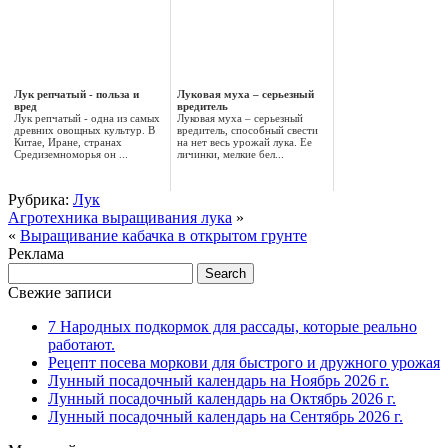
Лук репчатый - польза и
Луковая муха – серьезный
вред
вредитель
Лук репчатый - одна из самых
Луковая муха – серьезный
древних овощных культур. В
вредитель, способный свести
Китае, Иране, странах
на нет весь урожай лука. Ее
Средиземноморья он ...
личинки, мелкие бел...
Рубрика:
Лук
Агротехника выращивания лука
»
«
Выращивание кабачка в открытом грунте
Реклама
Свежие записи
7 Народных подкормок для рассады, которые реально
работают.
Рецепт посева моркови для быстрого и дружного урожая
Лунный посадочный календарь на Ноябрь 2026 г.
Лунный посадочный календарь на Октябрь 2026 г.
Лунный посадочный календарь на Сентябрь 2026 г.