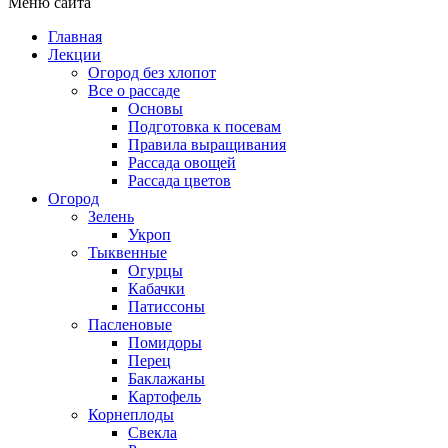
Меню сайта
Главная
Лекции
Огород без хлопот
Все о рассаде
Основы
Подготовка к посевам
Правила выращивания
Рассада овощей
Рассада цветов
Огород
Зелень
Укроп
Тыквенные
Огурцы
Кабачки
Патиссоны
Пасленовые
Помидоры
Перец
Баклажаны
Картофель
Корнеплоды
Свекла