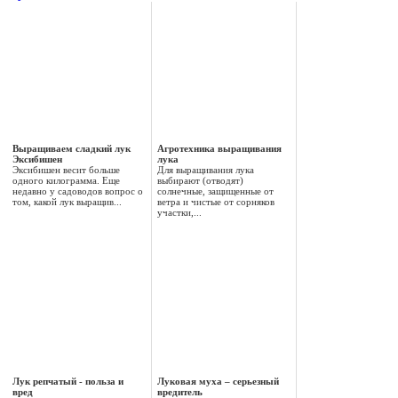
Выращиваем сладкий лук
Агротехника выращивания
Эксибишен
лука
Эксибишен весит больше
Для выращивания лука
одного килограмма. Еще
выбирают (отводят)
недавно у садоводов вопрос о
солнечные, защищенные от
том, какой лук выращив...
ветра и чистые от сорняков
участки,...
Лук репчатый - польза и
Луковая муха – серьезный
вред
вредитель