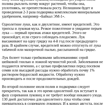
полива рыхлить почву вокруг растений, чтобы она,
уплотняясь, не препятствовала росту. Нелишним будет и
проведенная 2-3 раза подкормка комплексным минеральным
удобрением, например «Байкал ЭМ-1».
Однолетние луки, как и двухлетние, имеют вредителей. Это
трипсы и луковая муха. Резкое пожелтение и увядание перьев
лука — первый признак атаки вредителей. Этого не
произойдет, если строго соблюдать плодосмен. Лук
высаживают на одну грядку на 4-й год после предыдущего
раза. В крайнем случае, вредителей можно отпугнуть от лука
табачной или махорочной пылью, рассыпанной на грядке.
Лук болеет только грибковыми заболеваниями: серой
шейковой гнилью и ложной мучнистой росой. Заболевания не
поддаются лечению, а с целью профилактики перед посевом
семян или высадкой рассады нужно обработать почву 1%
раствором бордосской жидкости. Обработку нужно
производить и после продолжительных дождей.
Во второй половине июля полив и подкормки следует
прекратить, так как в это время однолетний лук вступает в
фазу созревания луковиц и не требует вообще никакого ухода.
130 дней достаточно для однолетнего лука чтобы семя
превратилось в созревшую луковицу. И к концу августа, после