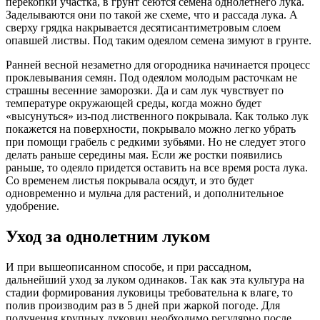
перекопки участка, в грунт сеются семена однолетнего лука.
Заделываются они по такой же схеме, что и рассада лука. А
сверху грядка накрывается десятисантиметровым слоем
опавшей листвы. Под таким одеялом семена зимуют в грунте.
Ранней весной незаметно для огородника начинается процесс
проклевывания семян. Под одеялом молодым расточкам не
страшны весенние заморозки. Да и сам лук чувствует по
температуре окружающей среды, когда можно будет
«высунуться» из-под лиственного покрывала. Как только лук
покажется на поверхности, покрывало можно легко убрать
при помощи грабель с редкими зубьями. Но не следует этого
делать раньше середины мая. Если же ростки появились
раньше, то одеяло придется оставить на все время роста лука.
Со временем листья покрывала осядут, и это будет
одновременно и мульча для растений, и дополнительное
удобрение.
Уход за однолетним луком
И при вышеописанном способе, и при рассадном,
дальнейший уход за луком одинаков. Так как эта культура на
стадии формирования луковицы требовательна к влаге, то
полив производим раз в 5 дней при жаркой погоде. Для
получения крупных луковиц необходимо регулярно после