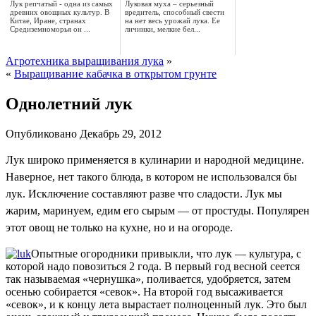
Лук репчатый - одна из самых
Луковая муха – серьезный
древних овощных культур. В
вредитель, способный свести
Китае, Иране, странах
на нет весь урожай лука. Ее
Средиземноморья он ...
личинки, мелкие бел...
Агротехника выращивания лука
»
«
Выращивание кабачка в открытом грунте
Однолетний лук
Опубликовано
Декабрь 29, 2012
Лук широко применяется в кулинарии и народной медицине.
Наверное, нет такого блюда, в котором не использовался бы
лук. Исключение составляют разве что сладости. Лук мы
жарим, маринуем, едим его сырым — от простуды. Популярен
этот овощ не только на кухне, но и на огороде.
Опытные огородники привыкли, что лук — культура, с
которой надо повозиться 2 года. В первый год весной сеется
так называемая «чернушка», поливается, удобряется, затем
осенью собирается «севок». На второй год высаживается
«севок», и к концу лета вырастает полноценный лук. Это был