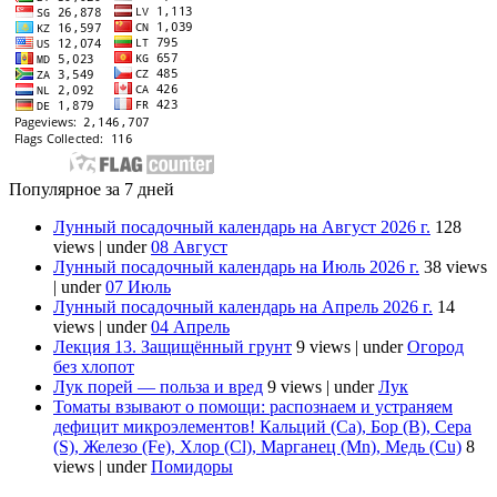
Популярное за 7 дней
Лунный посадочный календарь на Август 2026 г.
128
views
|
under
08 Август
Лунный посадочный календарь на Июль 2026 г.
38 views
|
under
07 Июль
Лунный посадочный календарь на Апрель 2026 г.
14
views
|
under
04 Апрель
Лекция 13. Защищённый грунт
9 views
|
under
Огород
без хлопот
Лук порей — польза и вред
9 views
|
under
Лук
Томаты взывают о помощи: распознаем и устраняем
дефицит микроэлементов! Кальций (Ca), Бор (B), Сера
(S), Железо (Fe), Хлор (Cl), Марганец (Mn), Медь (Cu)
8
views
|
under
Помидоры