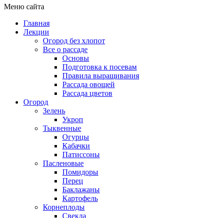
Меню сайта
Главная
Лекции
Огород без хлопот
Все о рассаде
Основы
Подготовка к посевам
Правила выращивания
Рассада овощей
Рассада цветов
Огород
Зелень
Укроп
Тыквенные
Огурцы
Кабачки
Патиссоны
Пасленовые
Помидоры
Перец
Баклажаны
Картофель
Корнеплоды
Свекла