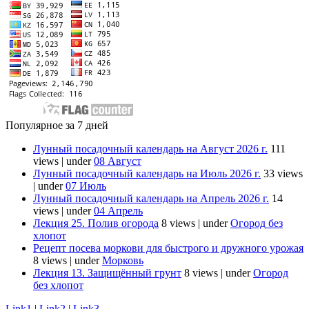
Популярное за 7 дней
Лунный посадочный календарь на Август 2026 г.
111
views
|
under
08 Август
Лунный посадочный календарь на Июль 2026 г.
33 views
|
under
07 Июль
Лунный посадочный календарь на Апрель 2026 г.
14
views
|
under
04 Апрель
Лекция 25. Полив огорода
8 views
|
under
Огород без
хлопот
Рецепт посева моркови для быстрого и дружного урожая
8 views
|
under
Морковь
Лекция 13. Защищённый грунт
8 views
|
under
Огород
без хлопот
Link1
|
Link2
|
Link3