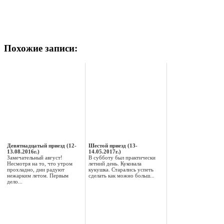
Похожие записи:
Девятнадцатый приезд (12-
Шестой приезд (13-
13.08.2016г.)
14.05.2017г.)
Замечательный август!
В субботу был практически
Несмотря на то, что утром
летний день. Куковала
прохладно, дни радуют
кукушка. Старались успеть
нежарким летом. Первым
сделать как можно больш...
дело...