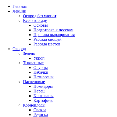
Главная
Лекции
Огород без хлопот
Все о рассаде
Основы
Подготовка к посевам
Правила выращивания
Рассада овощей
Рассада цветов
Огород
Зелень
Укроп
Тыквенные
Огурцы
Кабачки
Патиссоны
Пасленовые
Помидоры
Перец
Баклажаны
Картофель
Корнеплоды
Свекла
Редиска