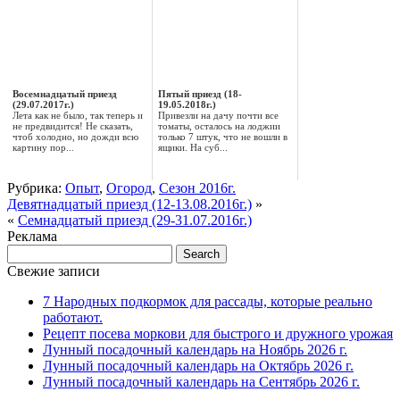
Восемнадцатый приезд
Пятый приезд (18-
(29.07.2017г.)
19.05.2018г.)
Лета как не было, так теперь и
Привезли на дачу почти все
не предвидится! Не сказать,
томаты, осталось на лоджии
чтоб холодно, но дожди всю
только 7 штук, что не вошли в
картину пор...
ящики. На суб...
Рубрика:
Опыт
,
Огород
,
Сезон 2016г.
Девятнадцатый приезд (12-13.08.2016г.)
»
«
Семнадцатый приезд (29-31.07.2016г.)
Реклама
Свежие записи
7 Народных подкормок для рассады, которые реально
работают.
Рецепт посева моркови для быстрого и дружного урожая
Лунный посадочный календарь на Ноябрь 2026 г.
Лунный посадочный календарь на Октябрь 2026 г.
Лунный посадочный календарь на Сентябрь 2026 г.