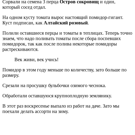
Сорвали на семена 3 перца
Остров сокровищ
и один,
который сосед отдал.
На одном кусту томата вырос настоящий помидор-гигант.
Куст подписан, как
Алтайский розовый
.
Полили оставшиеся перцы и томаты в теплицах. Теперь точно
знаем, что надо поливать томаты после сбора поспевших
помидорок, так как после полива некоторые помидоры
растрескиваются.
Век живи, век учись!
Помидор в этом году меньше по количеству, зато больше по
размеру.
Срезали на просушку бульбочки озимого чеснока.
Обработали оставшуюся крупноплодную землянику.
В этот раз воскресенье выпало из работ на даче. Зато мы
поехали делать ассорти на зиму.