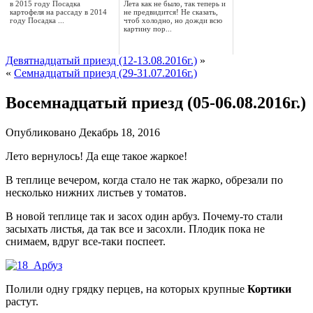
в 2015 году Посадка
Лета как не было, так теперь и
картофеля на рассаду в 2014
не предвидится! Не сказать,
году Посадка ...
чтоб холодно, но дожди всю
картину пор...
Девятнадцатый приезд (12-13.08.2016г.)
»
«
Семнадцатый приезд (29-31.07.2016г.)
Восемнадцатый приезд (05-06.08.2016г.)
Опубликовано
Декабрь 18, 2016
Лето вернулось! Да еще такое жаркое!
В теплице вечером, когда стало не так жарко, обрезали по
несколько нижних листьев у томатов.
В новой теплице так и засох один арбуз. Почему-то стали
засыхать листья, да так все и засохли. Плодик пока не
снимаем, вдруг все-таки поспеет.
Полили одну грядку перцев, на которых крупные
Кортики
растут.