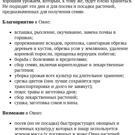
хорошим урожаем, который, к тому же, будет плохо храниться.
Не подходят эти дни и для посева и посадки растений,
предназначенных для получения семян.
Благоприятно
в Овне:
вспашка, рыхление, окучивание, замена почвы в
горшках;
прореживание всходов, прополка, санитарная обрезка
деревьев и кустов, обрезка усов у земляники, удаление
корневой поросли, прищипка верхушек побегов;
борьба с болезнями и вредителями;
сбор семян, включая корнеплодные и лекарственные
растения;
уборка урожая всех культур на длительное хранение;
срезка цветов (они лучше сохранятся при
транспортировке и долго не завянут);
покос травы и заготовка дров;
сбор лекарственных растений;
сушка, заготовка соков и вина.
Возможно
в Овне
:
посев (но не посадка) быстрорастущих овощных и
зеленных культур,у которых в пищу используется
зеленая масса (у посеянных в знаке Овна растений