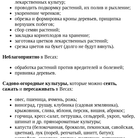
лекарственных культур;
проводить подкормку растений, их полив и рыхление;
укоренение черенков;
обрезка и формировка кроны деревьев, прищипка
верхушек побегов;
сбор семян растений;
закладка корнеплодов на хранение;
заготовка цветков лекарственных растений;
срезка цветов на букет (долго не будут вянуть).
Неблагоприятно
в Весах:
обработка растений против вредителей и болезней;
прививка деревьев.
Садово-огородные культуры,
которые можно
сеять,
сажать
и
пересаживать
в Весах:
овес, пшеница, ячмень, рожь;
виноград, грушау, клубника (садовая земляника),
крыжовник, слива, яблоня, персик, вишня, абрикос;
горчица, кресс-салат, петрушка, сельдерей, укроп, чабер,
шпинат и др. пряноароматные культуры;
капуста (белокочанная, брокколи, пекинская, савойская,
цветная), лук (порей, репчатый, шнитт, батун);