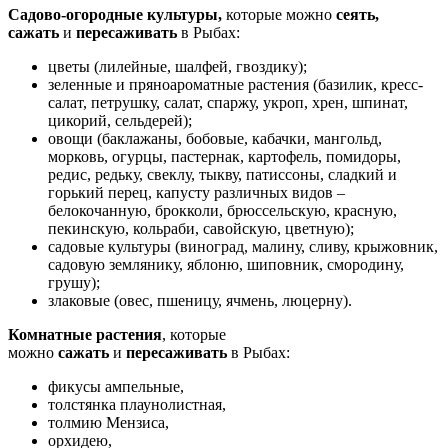
Садово-огородные культуры,
которые можно
сеять,
сажать
и
пересаживать
в Рыбах:
цветы (лилейные, шалфей, гвоздику);
зеленные и пряноароматные растения (базилик, кресс-
салат, петрушку, салат, спаржу, укроп, хрен, шпинат,
цикорий, сельдерей);
овощи (баклажаны, бобовые, кабачки, мангольд,
морковь, огурцы, пастернак, картофель, помидоры,
редис, редьку, свеклу, тыкву, патиссоны, сладкий и
горький перец, капусту различных видов –
белокочанную, брокколи, брюссельскую, красную,
пекинскую, кольраби, савойскую, цветную);
садовые культуры (виноград, малину, сливу, крыжовник,
садовую землянику, яблоню, шиповник, смородину,
грушу);
злаковые (овес, пшеницу, ячмень, люцерну).
Комнатные растения
, которые
можно
сажать
и
пересаживать
в Рыбах:
фикусы ампельные,
толстянка плаунолистная,
толмию Мензиса,
орхидею,