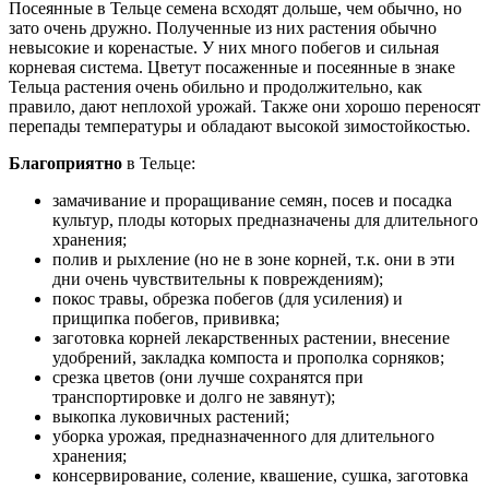
Посеянные в Тельце семена всходят дольше, чем обычно, но
зато очень дружно. Полученные из них растения обычно
невысокие и коренастые. У них много побегов и сильная
корневая система. Цветут посаженные и посеянные в знаке
Тельца растения очень обильно и продолжительно, как
правило, дают неплохой урожай. Также они хорошо переносят
перепады температуры и обладают высокой зимостойкостью.
Благоприятно
в Тельце:
замачивание и проращивание семян, посев и посадка
культур, плоды которых предназначены для длительного
хранения;
полив и рыхление (но не в зоне корней, т.к. они в эти
дни очень чувствительны к повреждениям);
покос травы, обрезка побегов (для усиления) и
прищипка побегов, прививка;
заготовка корней лекарственных растении, внесение
удобрений, закладка компоста и прополка сорняков;
срезка цветов (они лучше сохранятся при
транспортировке и долго не завянут);
выкопка луковичных растений;
уборка урожая, предназначенного для длительного
хранения;
консервирование, соление, квашение, сушка, заготовка