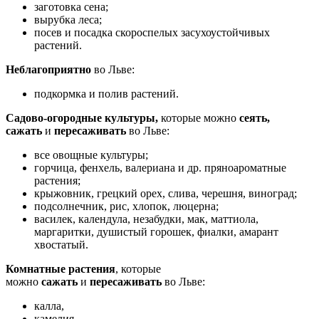
заготовка сена;
вырубка леса;
посев и посадка скороспелых засухоустойчивых
растений.
Неблагоприятно
во Льве:
подкормка и полив растений.
Садово-огородные культуры,
которые можно
сеять,
сажать
и
пересаживать
во Льве:
все овощные культуры;
горчица, фенхель, валериана и др. пряноароматные
растения;
крыжовник, грецкий орех, слива, черешня, виноград;
подсолнечник, рис, хлопок, люцерна;
василек, календула, незабудки, мак, маттиола,
маргаритки, душистый горошек, фиалки, амарант
хвостатый.
Комнатные растения
, которые
можно
сажать
и
пересаживать
во Льве:
калла,
камелия,