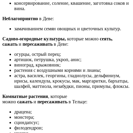
консервирование, соление, квашение, заготовка соков и
вина.
Неблагоприятно
в Деве:
замачиванием семян овощных и цветочных культур.
Садово-огородные культуры,
которые можно
сеять,
сажать
и
пересаживать
в Деве:
огурцы, острый перец;
артишок, петрушка, укроп, анис;
виноград, крыжовник;
растения с воздушными корнями и лианы;
астра, василек, георгины, гладиолусы, дельфиниум,
ирисы, календула, крокусы, мак, маргаритки, бархатцы,
шалфей, маттиола, незабудки, пионы, примулы, флоксы.
Комнатные растения
, которые
можно
сажать
и
пересаживать
в Тельце:
драцена;
монстера;
сциндапсус;
филодендрон;