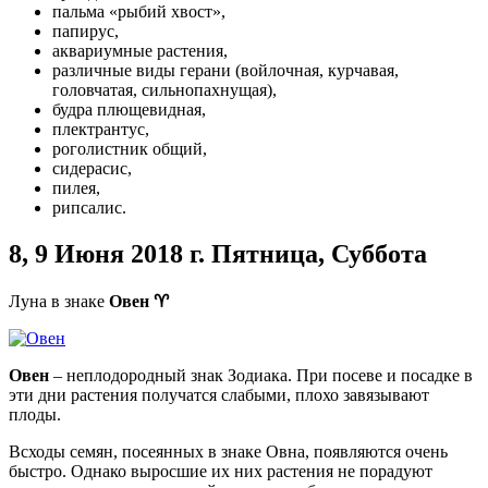
пальма «рыбий хвост»,
папирус,
аквариумные растения,
различные виды герани (войлочная, курчавая,
головчатая, сильнопахнущая),
будра плющевидная,
плектрантус,
роголистник общий,
сидерасис,
пилея,
рипсалис.
8, 9 Июня
2018 г. Пятница, Суббота
Луна в знаке
Овен
♈
Овен
– неплодородный знак Зодиака. При посеве и посадке в
эти дни растения получатся слабыми, плохо завязывают
плоды.
Всходы семян, посеянных в знаке Овна, появляются очень
быстро. Однако выросшие их них растения не порадуют