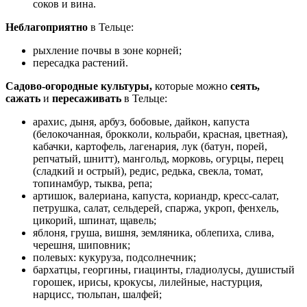
соков и вина.
Неблагоприятно
в Тельце:
рыхление почвы в зоне корней;
пересадка растений.
Садово-огородные культуры,
которые можно
сеять,
сажать
и
пересаживать
в Тельце:
арахис, дыня, арбуз, бобовые, дайкон, капуста
(белокочанная, брокколи, кольраби, красная, цветная),
кабачки, картофель, лагенария, лук (батун, порей,
репчатый, шнитт), мангольд, морковь, огурцы, перец
(сладкий и острый), редис, редька, свекла, томат,
топинамбур, тыква, репа;
артишок, валериана, капуста, кориандр, кресс-салат,
петрушка, салат, сельдерей, спаржа, укроп, фенхель,
цикорий, шпинат, щавель;
яблоня, груша, вишня, земляника, облепиха, слива,
черешня, шиповник;
полевых: кукуруза, подсолнечник;
бархатцы, георгины, гиацинты, гладиолусы, душистый
горошек, ирисы, крокусы, лилейные, настурция,
нарцисс, тюльпан, шалфей;