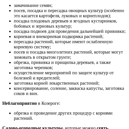
замачивание семян;
посев, посадка и пересадка овощных культур (особенно
это касается картофеля, луковых и корнеплодов);
посадка плодовых деревьев и ягодных кустарников,
бобовых и зерновых культур;
посадка подвоев для проведения дальнейшей прививки;
корневая и внекорневая подкормка растений;
пересадка растений, которые имеют ослабленную
корневую систему;
посев и посадка многолетних растений, которые могут
зимовать в открытом грунте;
обрезка, прививка и прищипка деревьев, а также
заготовка черенков;
осуществление мероприятий по защите культур от
болезней и вредителей;
заготовка корней лекарственных растений;
консервирование, соление, закваска капусты, заготовка
соков и вин.
Неблагоприятно
в Козероге:
обрезка и проведение других процедур с корнями
растений.
Садово-огородные культуры,
которые можно
сеять,