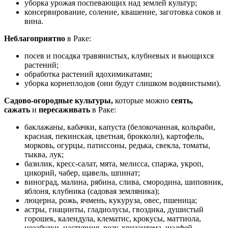
уборка урожая поспевающих над землей культур;
консервирование, соление, квашение, заготовка соков и
вина.
Неблагоприятно
в Раке:
посев и посадка травянистых, клубневых и вьющихся
растений;
обработка растений ядохимикатами;
уборка корнеплодов (они будут слишком водянистыми).
Садово-огородные культуры,
которые можно
сеять,
сажать
и
пересаживать
в Раке:
баклажаны, кабачки, капуста (белокочанная, кольраби,
красная, пекинская, цветная, брокколи), картофель,
морковь, огурцы, патиссоны, редька, свекла, томаты,
тыква, лук;
базилик, кресс-салат, мята, мелисса, спаржа, укроп,
цикорий, чабер, щавель, шпинат;
виноград, малина, рябина, слива, смородина, шиповник,
яблоня, клубника (садовая земляника);
люцерна, рожь, ячмень, кукуруза, овес, пшеница;
астры, гиацинты, гладиолусы, гвоздика, душистый
горошек, календула, клематис, крокусы, маттиола,
незабудки, настурция, розу, хризантема, шалфей,