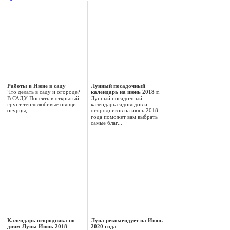
Работы в Июне в саду
Лунный посадочный
Что делать в саду и огороде?
календарь на июнь 2018 г.
В САДУ Посеять в открытый
Лунный посадочный
грунт теплолюбивые овощи:
календарь садоводов и
огурцы, ...
огородников на июнь 2018
года поможет вам выбрать
самые благ...
Календарь огородника по
Луна рекомендует на Июнь
дням Луны Июнь 2018
2020 года