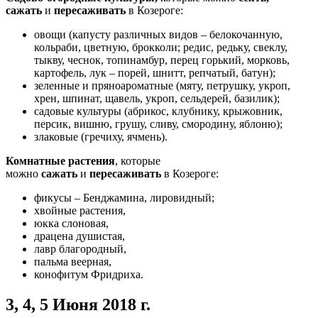
сажать
и
пересаживать
в Козероге:
овощи (капусту различных видов – белокочанную,
кольраби, цветную, брокколи; редис, редьку, свеклу,
тыкву, чеснок, топинамбур, перец горький, морковь,
картофель, лук – порей, шнитт, репчатый, батун);
зеленные и пряноароматные (мяту, петрушку, укроп,
хрен, шпинат, щавель, укроп, сельдерей, базилик);
садовые культуры (абрикос, клубнику, крыжовник,
персик, вишню, грушу, сливу, смородину, яблоню);
злаковые (гречиху, ячмень).
Комнатные растения
, которые
можно
сажать
и
пересаживать
в Козероге:
фикусы – Бенджамина, лировидный;
хвойные растения,
юкка слоновая,
драцена душистая,
лавр благородный,
пальма веерная,
конофитум Фридриха.
3, 4, 5 Июня
2018 г.