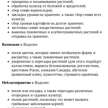
прищипка и пасынкование растений;
обработка культур от болезней и вредителей;
сбор семян корнеплодов;
закладка урожая на хранение, а также сбор семян всех
культур;
сбор урожая картофеля на долгое хранение;
заготовка семян лекарственных растений;
выкопка луковичных и клубнелуковичных растений и
отправка на хранение.
Возможно
в Водолее:
посев цветов, которые имеют необычную форму и
расцветку, а также луковичные растения;
укоренение и пересадка растений (для этого подойдут
каллистемон, маранта беложилковатая, роголистник,
крестовик Роули, алоказия Сандера, абутилон
(комнатный клён), пуансеттия, строманта приятная).
Неблагоприятно
в Водолее:
посев или посадка, а также пересадка различных
огородных и садовых культур;
полив растений, поскольку это может вызвать
грибковые заболевания корней;