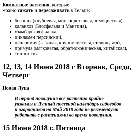
Комнатные растения
, которые
можно
сажать
и
пересаживать
в Тельце:
бегония (клубневая, многоцветковая, зимоцветная),
каланхоэ (Блосфельда и Мангина),
узамбарская фиалка,
цикламен персидский,
пеперомия (лазящая, крупнолистная, стелющаяся),
примула (мягковатая, обратноконическая, китайская),
синнингия.
12, 13, 14 Июня
2018 г Вторник, Среда,
Четверг
Новая Луна
В период новолуния все растения крайне
уязвимы и Лунный посевной календарь садоводов
и огородников на Май 2018 года не рекомендует
работать с растениями во время новолуния.
15 Июня
2018 г. Пятница