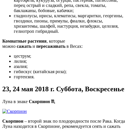
картофель, кукуруза, огурцы, пастернак, патиссоны,
перец острый и сладкий, репа, свекла, томаты,
баклажаны, бобовые, кабачки;
гладиолусы, ирисы, клематисы, маргаритки, георгины,
гвоздики, пионы, примулы, фиалки, флоксы,
хризантемы, шалфей, настурция, незабудки, целозия,
гелиотроп гибридный.
Комнатные растения
, которые
можно
сажать
и
пересаживать
в Весах:
цеструм;
лилия;
азалия;
гибискус (китайская роза);
гортензия.
23, 24 мая
2018 г. Суббота, Воскресенье
Луна в знаке
Скорпион
♏
Скорпион
– второй знак по плодородности после Рака. Когда
Луна находится в Скорпионе, рекомендуется сеять и сажать