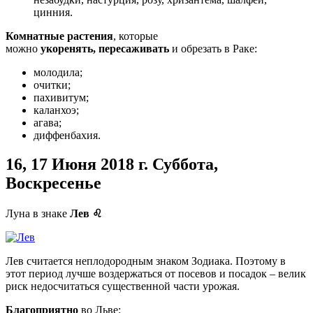
цинния.
Комнатные растения
, которые
можно
укоренять,
пересаживать
и обрезать в Раке:
молодила;
очитки;
пахивитум;
каланхоэ;
агава;
диффенбахия.
16, 17 Июня
2018 г. Суббота,
Воскресенье
Луна в знаке
Лев
♌
Лев считается неплодородным знаком Зодиака. Поэтому в
этот период лучше воздержаться от посевов и посадок – велик
риск недосчитаться существенной части урожая.
Благоприятно
во Льве: